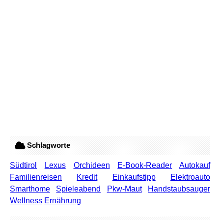
Schlagworte
Südtirol
Lexus
Orchideen
E-Book-Reader
Autokauf
Familienreisen
Kredit
Einkaufstipp
Elektroauto
Smarthome
Spieleabend
Pkw-Maut
Handstaubsauger
Wellness
Ernährung