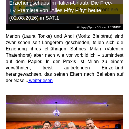
Erziehungschaos im Italien-Urlaub: Die Free-
TV-Premiere von „Alles Fifty Fifty“ heute
(02.08.2026) in SAT.1
© HappySpots / Cover: LEONINE
Marion (Laura Tonke) und Andi (Moritz Bleibtreu) sind
zwar schon seit Längerem geschieden, teilen sich die
Erziehung ihres elfjährigen Sohnes Milan (Valentin
Thatenhorst) aber nach wie vor vorbildlich – zumindest
auf dem Papier. In der Praxis ist Milan zu einem
verwöhnten, treist auftretenden Einzelkind
herangewachsen, das seinen Eltern nach Belieben auf
der Nase...
weiterlesen