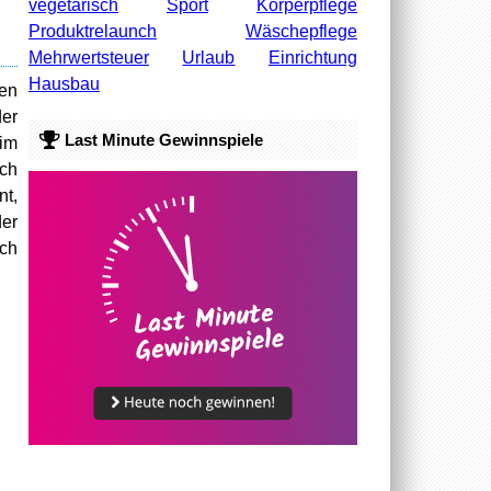
vegetarisch
Sport
Körperpflege
Produktrelaunch
Wäschepflege
Mehrwertsteuer
Urlaub
Einrichtung
Hausbau
ven
er
Last Minute Gewinnspiele
 im
ach
t,
der
uch