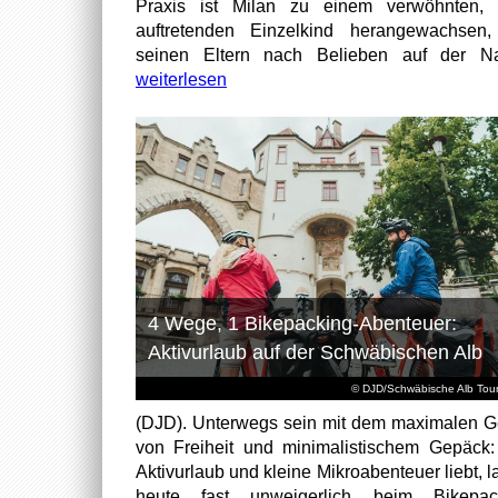
Praxis ist Milan zu einem verwöhnten, t
auftretenden Einzelkind herangewachsen
seinen Eltern nach Belieben auf der Na
weiterlesen
4 Wege, 1 Bikepacking-Abenteuer:
Aktivurlaub auf der Schwäbischen Alb
© DJD/Schwäbische Alb Tou
(DJD). Unterwegs sein mit dem maximalen G
von Freiheit und minimalistischem Gepäck
Aktivurlaub und kleine Mikroabenteuer liebt, l
heute fast unweigerlich beim Bikepack