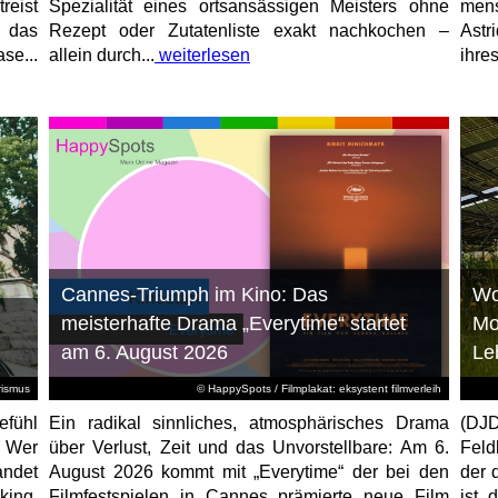
reist
Spezialität eines ortsansässigen Meisters ohne
mens
, das
Rezept oder Zutatenliste exakt nachkochen –
Astr
se...
allein durch...
weiterlesen
ihres
Cannes-Triumph im Kino: Das
Wo
meisterhafte Drama „Everytime“ startet
Mo
am 6. August 2026
Le
rismus
© HappySpots / Filmplakat: eksystent filmverleih
efühl
Ein radikal sinnliches, atmosphärisches Drama
(DJD
: Wer
über Verlust, Zeit und das Unvorstellbare: Am 6.
Feld
andet
August 2026 kommt mit „Everytime“ der bei den
der 
ing.
Filmfestspielen in Cannes prämierte neue Film
ist 