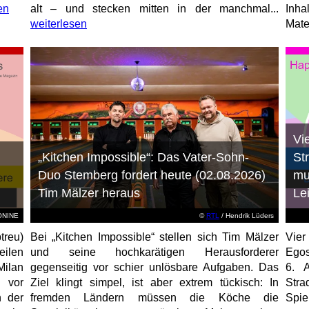
en
alt – und stecken mitten in der manchmal...
Inha
weiterlesen
Mater
Vi
„Kitchen Impossible“: Das Vater-Sohn-
St
Duo Stemberg fordert heute (02.08.2026)
mu
Tim Mälzer heraus
Le
EONINE
©
RTL
/ Hendrik Lüders
treu)
Bei „Kitchen Impossible“ stellen sich Tim Mälzer
Vier
eilen
und seine hochkarätigen Herausforderer
Egos
Milan
gegenseitig vor schier unlösbare Aufgaben. Das
6. 
 vor
Ziel klingt simpel, ist aber extrem tückisch: In
Stra
n der
fremden Ländern müssen die Köche die
Spi