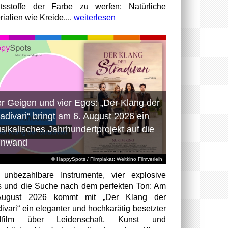
ltsstoffe der Farbe zu werfen: Natürliche
ialien wie Kreide,...
weiterlesen
er Geigen und vier Egos: „Der Klang der
radivari“ bringt am 6. August 2026 ein
sikalisches Jahrhundertprojekt auf die
inwand
© HappySpots / Filmplakat: Weltkino Filmverleih
 unbezahlbare Instrumente, vier explosive
 und die Suche nach dem perfekten Ton: Am
August 2026 kommt mit „Der Klang der
divari“ ein eleganter und hochkarätig besetzter
elfilm über Leidenschaft, Kunst und