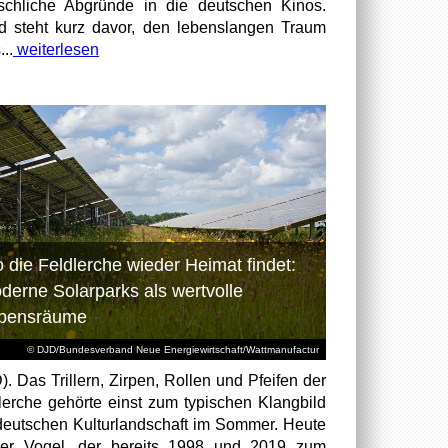
chliche Abgründe in die deutschen Kinos.
id steht kurz davor, den lebenslangen Traum
...
weiterlesen
 die Feldlerche wieder Heimat findet:
derne Solarparks als wertvolle
bensräume
© DJD/Bundesverband Neue Energiewirtschaft/Wattmanufactur
). Das Trillern, Zirpen, Rollen und Pfeifen der
lerche gehörte einst zum typischen Klangbild
deutschen Kulturlandschaft im Sommer. Heute
der Vogel, der bereits 1998 und 2019 zum