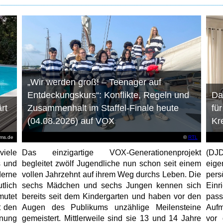
„Wir werden groß! – Teenager auf
Entdeckungskurs“: Konflikte, Regeln und
Da
rt
Zusammenhalt im Staffel-Finale heute
fü
(04.08.2026) auf VOX
Kr
ems.de
©
RTL
viele
Das einzigartige VOX-Generationenprojekt
(DJD
s und
begleitet zwölf Jugendliche nun schon seit einem
eig
erne
vollen Jahrzehnt auf ihrem Weg durchs Leben. Die
per
tlich
sechs Mädchen und sechs Jungen kennen sich
Ein
mutet
bereits seit dem Kindergarten und haben vor den
pas
t den
Augen des Publikums unzählige Meilensteine
Aufm
anung
gemeistert. Mittlerweile sind sie 13 und 14 Jahre
vor 