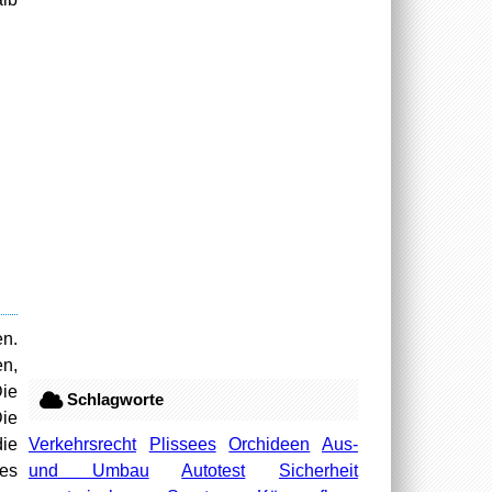
en.
n,
ie
Schlagworte
ie
Verkehrsrecht
Plissees
Orchideen
Aus-
die
und Umbau
Autotest
Sicherheit
 es