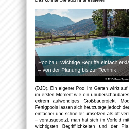
Das könnte Sie auch interessieren
Poolbau: Wichtige Begriffe einfach erklä
– von der Planung bis zur Technik
© DJD/Pool-Syst
(DJD). Ein eigener Pool im Garten wirkt auf 
im ersten Moment wie ein unüberschaubare
extrem aufwendiges Großbauprojekt. Mod
Fertigpools lassen sich heutzutage jedoch deu
einfacher und schneller umsetzen als oft ver
– vorausgesetzt, man hat sich im Vorfeld mi
wichtigsten Begrifflichkeiten und der Pl