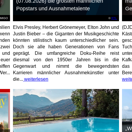
(07.08.2026) die größten männlichen
ma
Popstars und Ausnahmetalente
Ge
AMIGO
©
RTL
ilien
Elvis Presley, Herbert Grönemeyer, Elton John und
(DJD
 wenn
Justin Bieber – die Giganten der Musikgeschichte
Käs
unden
könnten stilistisch kaum unterschiedlicher sein.
gesc
 zwei
Doch sie alle haben Generationen von Fans
Tuch
e und
geprägt. Die umfangreiche Doku-Reihe reist
unt
 euer
diesmal von den 1950er Jahren bis in die
Kafk
iffen
Gegenwart und nimmt die bewegendsten
das 
er...
Karrieren männlicher Ausnahmekünstler unter
Bere
die...
weiterlesen
weit
„W