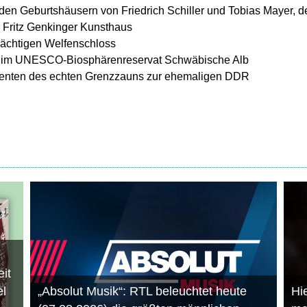
t den Geburtshäusern von Friedrich Schiller und Tobias Mayer, d
Fritz Genkinger Kunsthaus
ächtigen Welfenschloss
 im UNESCO-Biosphärenreservat Schwäbische Alb
menten des echten Grenzzauns zur ehemaligen DDR
it
el
„Absolut Musik“: RTL beleuchtet heute
Hie