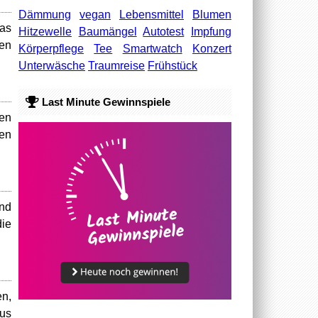
Dämmung
vegan
Lebensmittel
Blumen
Das
Hitzewelle
Baumängel
Autotest
Impfung
den
Körperpflege
Tee
Smartwatch
Konzert
Unterwäsche
Traumreise
Frühstück
Last Minute Gewinnspiele
ten
en
und
ie
en,
aus