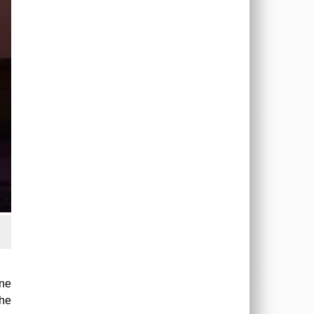
ine
che