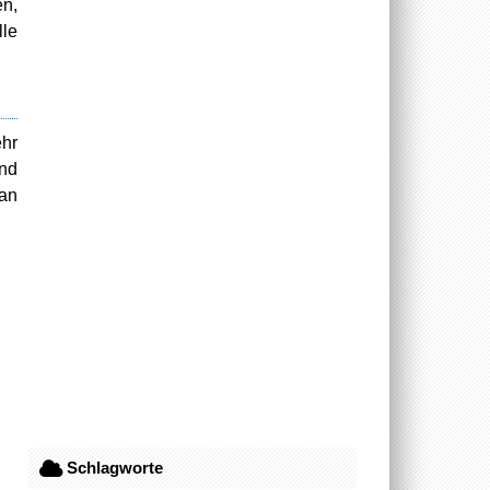
en,
le
ehr
und
man
Schlagworte