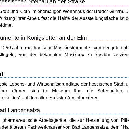
ssischen Steinau an der Straße
 Groß und Klein im ehemaligen Wohnhaus der Brüder Grimm. 
ung ihrer Arbeit, fast die Hälfte der Ausstellungsfläche ist 
idmet.
mente in Königslutter an der Elm
r 250 Jahre mechanische Musikinstrumente - von der guten al
flügeln, von der bekannten Musikbox zu kostbar verziert
rf
gste Lebens- und Wirtschaftsgrundlage der hessischen Stadt 
ucher können sich im Museum über die Solequellen, d
 Goldes" auf den alten Salzstraßen informieren.
Bad Langensalza
pharmazeutische Arbeitsgeräte, die zur Herstellung von Pill
m der ältesten Fachwerkhäuser von Bad Langensalza, dem "H