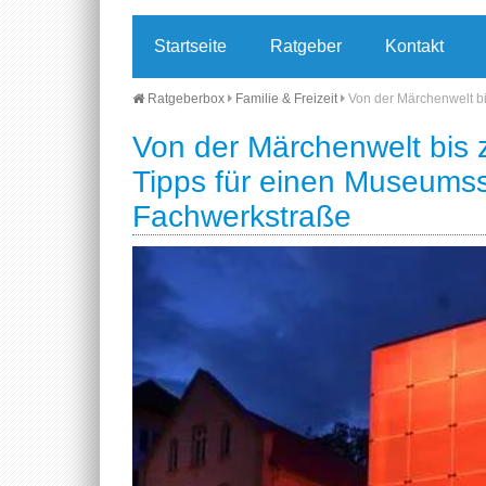
Startseite
Ratgeber
Kontakt
Ratgeberbox
Familie & Freizeit
Von der Märchenwelt b
Von der Märchenwelt bis
Tipps für einen Museumss
Fachwerkstraße