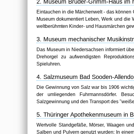
2. Museum Brüder-Grimm-Haus im he
Eintauchen in die Märchenwelt - das können
Museum dokumentiert Leben, Werk und die Wirk
weltberühmten Kinder- und Hausmärchen gew
3. Museum mechanischer Musikinstru
Das Museum in Niedersachsen informiert übe
Drehorgel zu aufwendigsten Reproduktions
Spieluhren.
4. Salzmuseum Bad Sooden-Allendo
Die Gewinnung von Salz war bis 1906 wichti
der umliegenden Fuhrmannsdörfer. Bes
Salzgewinnung und den Transport des "weißen
5. Thüringer Apothekenmuseum in 
Wertvolle Standgefäße, Mörser, Waagen und 
Salben und Pulvern genutzt wurden: In eine