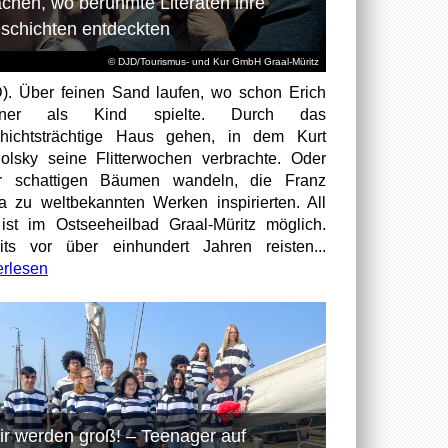
chen, wo berühmte Literaten ihre
schichten entdeckten
© DJD/Tourismus- und Kur GmbH Graal-Müritz
). Über feinen Sand laufen, wo schon Erich
tner als Kind spielte. Durch das
hichtsträchtige Haus gehen, in dem Kurt
olsky seine Flitterwochen verbrachte. Oder
er schattigen Bäumen wandeln, die Franz
a zu weltbekannten Werken inspirierten. All
ist im Ostseeheilbad Graal-Müritz möglich.
its vor über einhundert Jahren reisten...
erlesen
ir werden groß! – Teenager auf