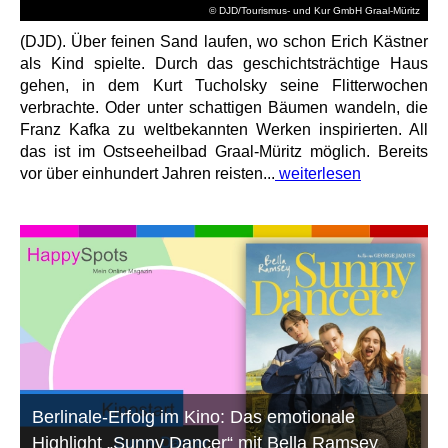
© DJD/Tourismus- und Kur GmbH Graal-Müritz
(DJD). Über feinen Sand laufen, wo schon Erich Kästner
als Kind spielte. Durch das geschichtsträchtige Haus
gehen, in dem Kurt Tucholsky seine Flitterwochen
verbrachte. Oder unter schattigen Bäumen wandeln, die
Franz Kafka zu weltbekannten Werken inspirierten. All
das ist im Ostseeheilbad Graal-Müritz möglich. Bereits
vor über einhundert Jahren reisten...
weiterlesen
Berlinale-Erfolg im Kino: Das emotionale
Highlight „Sunny Dancer“ mit Bella Ramsey