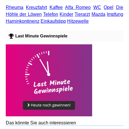
Rheuma
Kreuzfahrt
Kaffee
Alfa Romeo
WC
Opel
Die
Höhle der Löwen
Telefon
Kinder
Tierarzt
Mazda
Impfung
Harninkontinenz
Einkaufstipp
Hitzewelle
Last Minute Gewinnspiele
Das könnte Sie auch interessieren