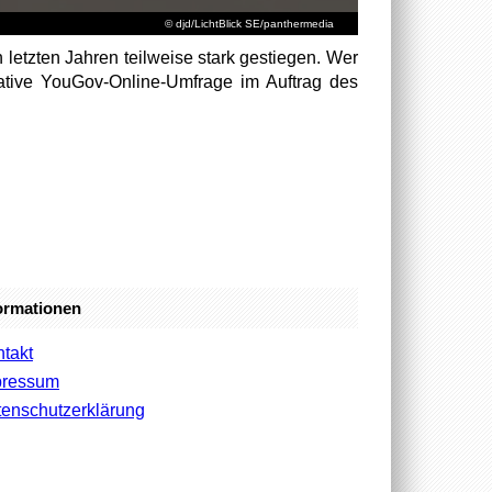
© djd/LichtBlick SE/panthermedia
 letzten Jahren teilweise stark gestiegen. Wer
tative YouGov-Online-Umfrage im Auftrag des
ormationen
takt
pressum
enschutzerklärung