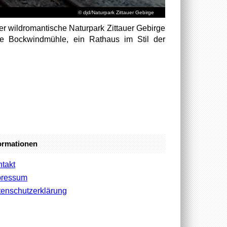
© djd/Naturpark Zittauer Gebirge
er wildromantische Naturpark Zittauer Gebirge
ine Bockwindmühle, ein Rathaus im Stil der
ormationen
takt
pressum
enschutzerklärung