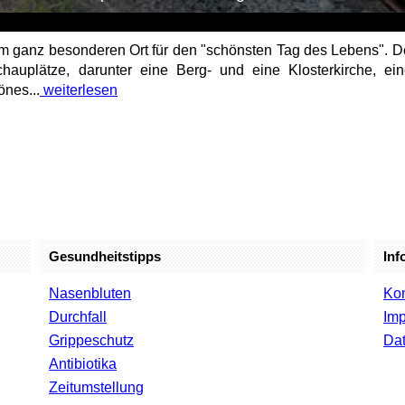
nem ganz besonderen Ort für den "schönsten Tag des Lebens". D
hauplätze, darunter eine Berg- und eine Klosterkirche, e
önes...
weiterlesen
Gesundheitstipps
Inf
Nasenbluten
Kon
Durchfall
Im
Grippeschutz
Dat
Antibiotika
Zeitumstellung