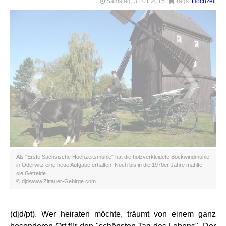
Samstag, 31.01.2015
|
Tags:
Hochzeit
❮
❯
Als "Erste Sächsische Hochzeitsmühle" hat die holzverkleidete Bockwindmühle
in Oderwitz eine neue Aufgabe erhalten. Noch bis in die 1970er Jahre mahlte
sie Getreide.
© djd/www.Zittauer-Gebirge.com
(djd/pt). Wer heiraten möchte, träumt von einem ganz