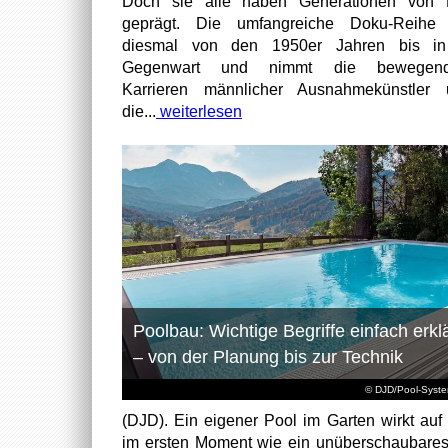
Doch sie alle haben Generationen von 
geprägt. Die umfangreiche Doku-Reihe r
diesmal von den 1950er Jahren bis in
Gegenwart und nimmt die bewegend
Karrieren männlicher Ausnahmekünstler 
die...
weiterlesen
Poolbau: Wichtige Begriffe einfach erklä
– von der Planung bis zur Technik
© DJD/Pool-Syst
(DJD). Ein eigener Pool im Garten wirkt auf 
im ersten Moment wie ein unüberschaubare