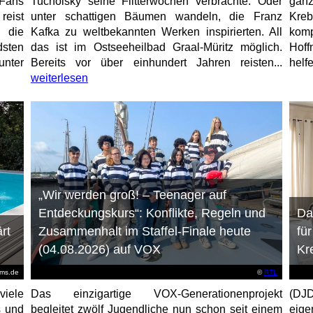
Fans
Tucholsky seine Flitterwochen verbrachte. Oder
gan
eist
unter schattigen Bäumen wandeln, die Franz
Kre
 die
Kafka zu weltbekannten Werken inspirierten. All
kom
sten
das ist im Ostseeheilbad Graal-Müritz möglich.
Hoff
unter
Bereits vor über einhundert Jahren reisten...
helfe
weiterlesen
„Wir werden groß! – Teenager auf
Entdeckungskurs“: Konflikte, Regeln und
Da
rt
Zusammenhalt im Staffel-Finale heute
fü
(04.08.2026) auf VOX
Kr
ems.de
©
RTL
viele
Das einzigartige VOX-Generationenprojekt
(DJD
s und
begleitet zwölf Jugendliche nun schon seit einem
eig