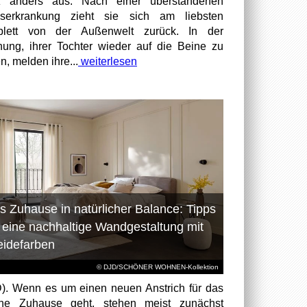
z anders aus: Nach einer überstandenen
bserkrankung zieht sie sich am liebsten
plett von der Außenwelt zurück. In der
nung, ihrer Tochter wieder auf die Beine zu
n, melden ihre...
weiterlesen
s Zuhause in natürlicher Balance: Tipps
r eine nachhaltige Wandgestaltung mit
eidefarben
© DJD/SCHÖNER WOHNEN-Kollektion
). Wenn es um einen neuen Anstrich für das
ene Zuhause geht, stehen meist zunächst