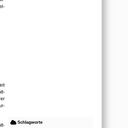
el-
it
tt-
er
ur-
Schlagworte
tt-