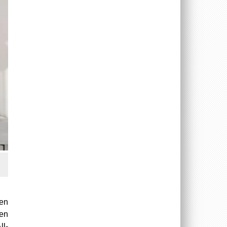
ben
ben
ll-