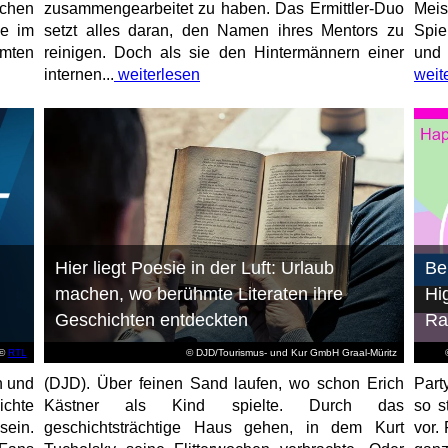
chen
zusammengearbeitet zu haben. Das Ermittler-Duo
Meis
de im
setzt alles daran, den Namen ihres Mentors zu
Spie
mmten
reinigen. Doch als sie den Hintermännern einer
und 
internen...
weiterlesen
weit
Hier liegt Poesie in der Luft: Urlaub
Be
machen, wo berühmte Literaten ihre
Hi
Geschichten entdeckten
Ra
©
RTL
© DJD/Tourismus- und Kur GmbH Graal-Müritz
n und
(DJD). Über feinen Sand laufen, wo schon Erich
Part
ichte
Kästner als Kind spielte. Durch das
so s
sein.
geschichtsträchtige Haus gehen, in dem Kurt
vor. 