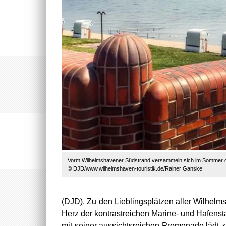
Vorm Wilhelmshavener Südstrand versammeln sich im Sommer di
© DJD/www.wilhelmshaven-touristik.de/Rainer Ganske
(DJD). Zu den Lieblingsplätzen aller Wilhelm
Herz der kontrastreichen Marine- und Hafens
mit seiner aussichtsreichen Promenade lädt