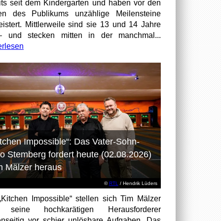
its seit dem Kindergarten und haben vor den
en des Publikums unzählige Meilensteine
istert. Mittlerweile sind sie 13 und 14 Jahre
– und stecken mitten in der manchmal...
erlesen
itchen Impossible“: Das Vater-Sohn-
o Stemberg fordert heute (02.08.2026)
m Mälzer heraus
©
RTL
/ Hendrik Lüders
„Kitchen Impossible“ stellen sich Tim Mälzer
 seine hochkarätigen Herausforderer
nseitig vor schier unlösbare Aufgaben. Das