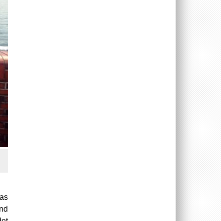
das
and
det