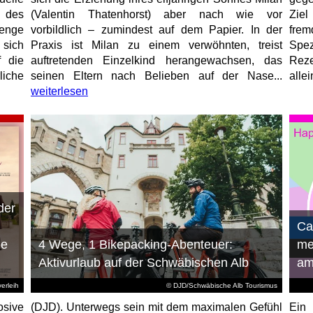
 des
(Valentin Thatenhorst) aber nach wie vor
Ziel
enge
vorbildlich – zumindest auf dem Papier. In der
fre
 sich
Praxis ist Milan zu einem verwöhnten, treist
Spez
f die
auftretenden Einzelkind herangewachsen, das
Reze
liche
seinen Eltern nach Belieben auf der Nase...
allei
weiterlesen
der
n
Ca
ie
4 Wege, 1 Bikepacking-Abenteuer:
me
Aktivurlaub auf der Schwäbischen Alb
am
erleih
© DJD/Schwäbische Alb Tourismus
osive
(DJD). Unterwegs sein mit dem maximalen Gefühl
Ein 