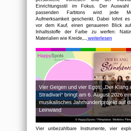
Einrichtungsstil im Fokus. Der Auswahl
passenden Farbtons wird jede M
Aufmerksamkeit geschenkt. Dabei lohnt es
vor dem Kauf, einen genaueren Blick au
Inhaltsstoffe der Farbe zu werfen: Natür
Materialien wie Kreide,...
weiterlesen
Vier Geigen und vier Egos: „Der Klang 
Stradivari“ bringt am 6. August 2026 ei
musikalisches Jahrhundertprojekt auf d
Leinwand
© HappySpots / Filmplakat: Weltkino Filmv
Vier unbezahlbare Instrumente, vier expl