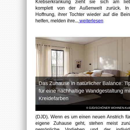
Krebserkrankung zieht sie sich am lieb
komplett von der Außenwelt zurück. In
Hoffnung, ihrer Tochter wieder auf die Bei
helfen, melden ihre...
weiterlesen
Das Zuhause in natürlicher Balance: Ti
für eine nachhaltige Wandgestaltung mi
Kreidefarben
© DJD/SCHÖNER WOHNEN-Kolle
(DJD). Wenn es um einen neuen Anstrich fü
eigene Zuhause geht, stehen meist zunä
persönliche Vorlieben und der individu