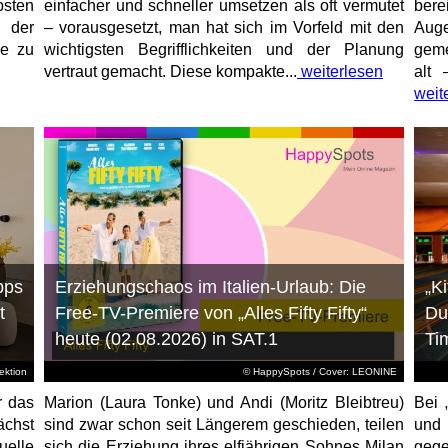
sten
einfacher und schneller umsetzen als oft vermutet
bere
 der
– vorausgesetzt, man hat sich im Vorfeld mit den
Aug
ne zu
wichtigsten Begrifflichkeiten und der Planung
geme
vertraut gemacht. Diese kompakte...
weiterlesen
alt 
weit
pps
Erziehungschaos im Italien-Urlaub: Die
„K
t
Free-TV-Premiere von „Alles Fifty Fifty“
Du
heute (02.08.2026) in SAT.1
Ti
ktion
© HappySpots / Cover: LEONINE
r das
Marion (Laura Tonke) und Andi (Moritz Bleibtreu)
Bei 
chst
sind zwar schon seit Längerem geschieden, teilen
und
elle
sich die Erziehung ihres elfjährigen Sohnes Milan
gege