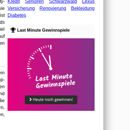
Kredit
Senioren
Schwarzwald
Lexus
ty-
Versicherung
Renovierung
Bekleidung
sie
Diabetes
ist
nds
iel
Last Minute Gewinnspiele
uf
ien
ein
up-
ben
und
die
rn.
en,