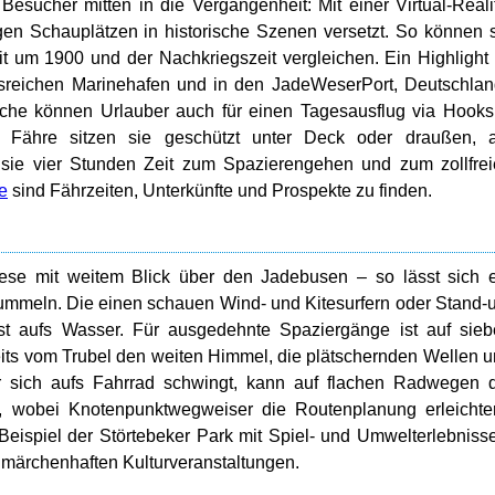
esucher mitten in die Vergangenheit: Mit einer Virtual-Reali
igen Schauplätzen in historische Szenen versetzt. So können 
t um 1900 und der Nachkriegszeit vergleichen. Ein Highlight 
nsreichen Marinehafen und in den JadeWeserPort, Deutschla
che können Urlauber auch für einen Tagesausflug via Hooks
 Fähre sitzen sie geschützt unter Deck oder draußen, a
sie vier Stunden Zeit zum Spazierengehen und zum zollfre
e
sind Fährzeiten, Unterkünfte und Prospekte zu finden.
ese mit weitem Blick über den Jadebusen – so lässt sich 
ummeln. Die einen schauen Wind- und Kitesurfern oder Stand-
st aufs Wasser. Für ausgedehnte Spaziergänge ist auf sie
seits vom Trubel den weiten Himmel, die plätschernden Wellen 
r sich aufs Fahrrad schwingt, kann auf flachen Radwegen 
, wobei Knotenpunktwegweiser die Routenplanung erleichte
Beispiel der Störtebeker Park mit Spiel- und Umwelterlebniss
 märchenhaften Kulturveranstaltungen.