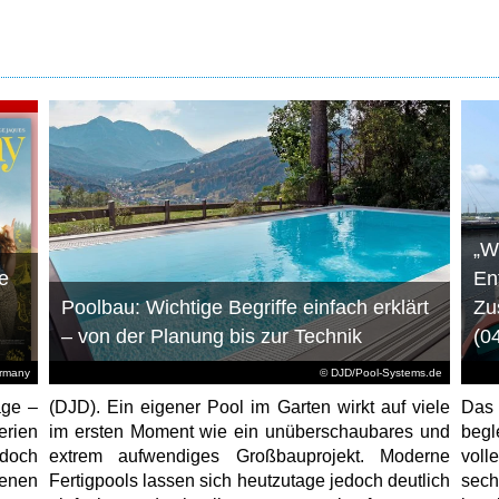
„W
e
En
Poolbau: Wichtige Begriffe einfach erklärt
Zu
– von der Planung bis zur Technik
(0
ermany
© DJD/Pool-Systems.de
age –
(DJD). Ein eigener Pool im Garten wirkt auf viele
Das
erien
im ersten Moment wie ein unüberschaubares und
begl
jedoch
extrem aufwendiges Großbauprojekt. Moderne
voll
enen
Fertigpools lassen sich heutzutage jedoch deutlich
sec