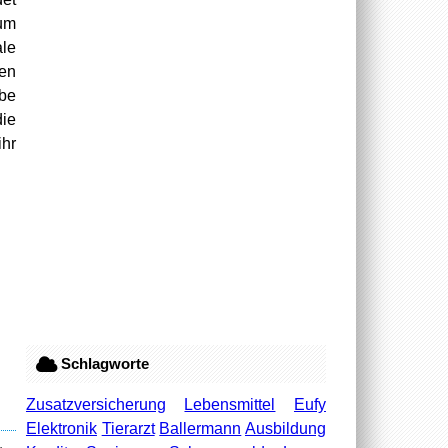
eum
ale
en
be
die
ihr
Schlagworte
Zusatzversicherung
Lebensmittel
Eufy
Elektronik
Tierarzt
Ballermann
Ausbildung