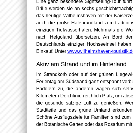
Eine ganz besondere Sightseeing-Tour führt B
Brille werden sie an sechs geschichtsträcht
das heutige Wilhelmshaven mit der Kaiserzei
auch die große Hafenrundfahrt zum traditio
einzigen Tiefwasserhafen. Mehrmals pro Wo
nach Helgoland übersetzen. An Bord der
Deutschlands einziger Hochseeinsel haben 
Einkauf. Unter
www.wilhelmshaven-touristik.d
Aktiv am Strand und im Hinterland
Im Strandkorb oder auf der grünen Liegewi
Ferientag am Südstrand ganz entspannt verb
Paddlern zu, die anderen wagen sich selb
Kilometern Deichlinie reichlich Platz, um ab
die gesunde salzige Luft zu genießen. We
Stadtteile und das grüne Umland erkunden
Schöne Ausflugsziele für Familien sind zum 
der Botanische Garten oder das Rosarium mit