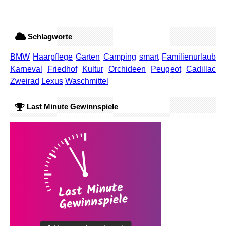
Schlagworte
BMW
Haarpflege
Garten
Camping
smart
Familienurlaub
Karneval
Friedhof
Kultur
Orchideen
Peugeot
Cadillac
Zweirad
Lexus
Waschmittel
Last Minute Gewinnspiele