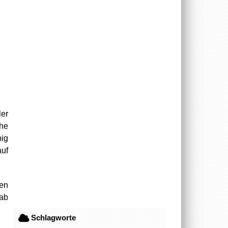
ler
ühe
ig
uf
ßen
 ab
Schlagworte