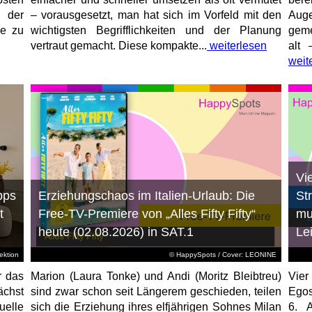
 der
– vorausgesetzt, man hat sich im Vorfeld mit den
Aug
ne zu
wichtigsten Begrifflichkeiten und der Planung
geme
vertraut gemacht. Diese kompakte...
weiterlesen
alt 
weit
Vi
pps
Erziehungschaos im Italien-Urlaub: Die
St
t
Free-TV-Premiere von „Alles Fifty Fifty“
mu
heute (02.08.2026) in SAT.1
Le
ktion
© HappySpots / Cover: LEONINE
r das
Marion (Laura Tonke) und Andi (Moritz Bleibtreu)
Vier
chst
sind zwar schon seit Längerem geschieden, teilen
Egos
elle
sich die Erziehung ihres elfjährigen Sohnes Milan
6. 