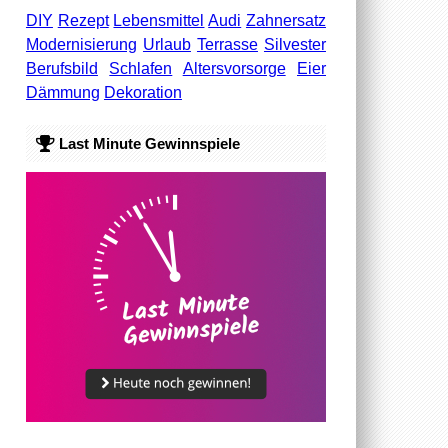
DIY
Rezept
Lebensmittel
Audi
Zahnersatz
Modernisierung
Urlaub
Terrasse
Silvester
Berufsbild
Schlafen
Altersvorsorge
Eier
Dämmung
Dekoration
Last Minute Gewinnspiele