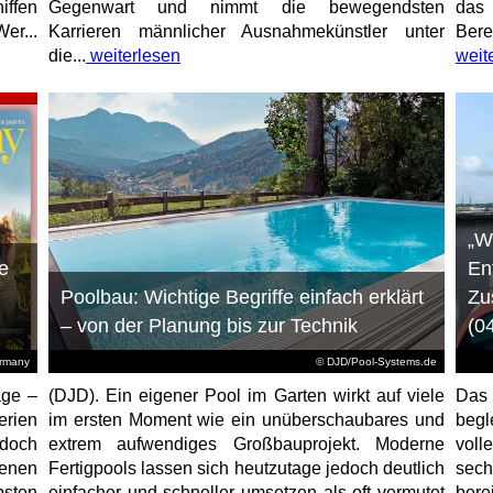
iffen
Gegenwart und nimmt die bewegendsten
das 
er...
Karrieren männlicher Ausnahmekünstler unter
Bere
die...
weiterlesen
weit
„W
e
En
Poolbau: Wichtige Begriffe einfach erklärt
Zu
– von der Planung bis zur Technik
(0
ermany
© DJD/Pool-Systems.de
age –
(DJD). Ein eigener Pool im Garten wirkt auf viele
Das
erien
im ersten Moment wie ein unüberschaubares und
begl
jedoch
extrem aufwendiges Großbauprojekt. Moderne
voll
enen
Fertigpools lassen sich heutzutage jedoch deutlich
sec
sten
einfacher und schneller umsetzen als oft vermutet
bere