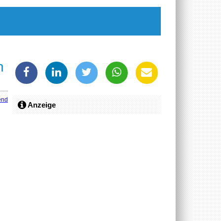
h
end
Anzeige