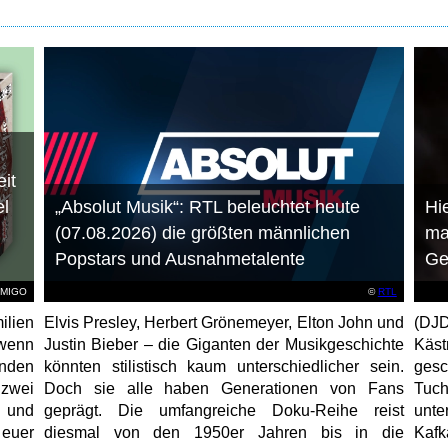
it
el
„Absolut Musik“: RTL beleuchtet heute
Hie
(07.08.2026) die größten männlichen
ma
Popstars und Ausnahmetalente
Ge
AMIGO
©
RTL
ilien
Elvis Presley, Herbert Grönemeyer, Elton John und
(DJD
 wenn
Justin Bieber – die Giganten der Musikgeschichte
Käs
unden
könnten stilistisch kaum unterschiedlicher sein.
gesc
 zwei
Doch sie alle haben Generationen von Fans
Tuch
e und
geprägt. Die umfangreiche Doku-Reihe reist
unt
 euer
diesmal von den 1950er Jahren bis in die
Kafk