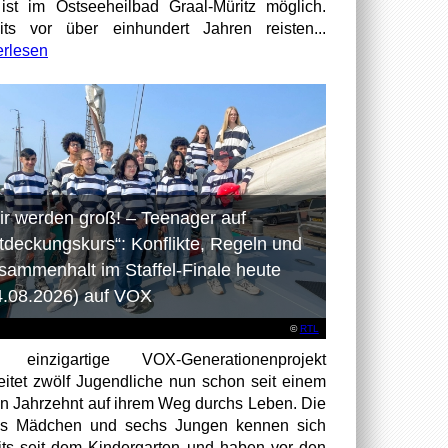
ist im Ostseeheilbad Graal-Müritz möglich.
its vor über einhundert Jahren reisten...
erlesen
ir werden groß! – Teenager auf
tdeckungskurs“: Konflikte, Regeln und
sammenhalt im Staffel-Finale heute
4.08.2026) auf VOX
©
RTL
 einzigartige VOX-Generationenprojekt
eitet zwölf Jugendliche nun schon seit einem
en Jahrzehnt auf ihrem Weg durchs Leben. Die
hs Mädchen und sechs Jungen kennen sich
its seit dem Kindergarten und haben vor den