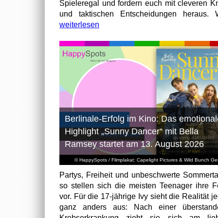
Spieleregal und fordern euch mit cleveren Kn
und taktischen Entscheidungen heraus. W
weiterlesen
Berlinale-Erfolg im Kino: Das emotional
Highlight „Sunny Dancer“ mit Bella
Ramsey startet am 13. August 2026
© HappySpots / Filmplakat: Capelight Pictures & Wild Bunch G
Partys, Freiheit und unbeschwerte Sommert
so stellen sich die meisten Teenager ihre F
vor. Für die 17-jährige Ivy sieht die Realität 
ganz anders aus: Nach einer überstand
Krebserkrankung zieht sie sich am lieb