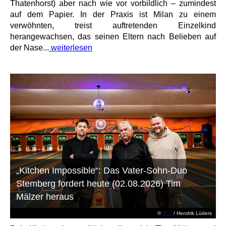
Thatenhorst) aber nach wie vor vorbildlich – zumindest
auf dem Papier. In der Praxis ist Milan zu einem
verwöhnten, treist auftretenden Einzelkind
herangewachsen, das seinen Eltern nach Belieben auf
der Nase...
weiterlesen
„Kitchen Impossible“: Das Vater-Sohn-Duo
Stemberg fordert heute (02.08.2026) Tim
Mälzer heraus
©
RTL
/ Hendrik Lüders