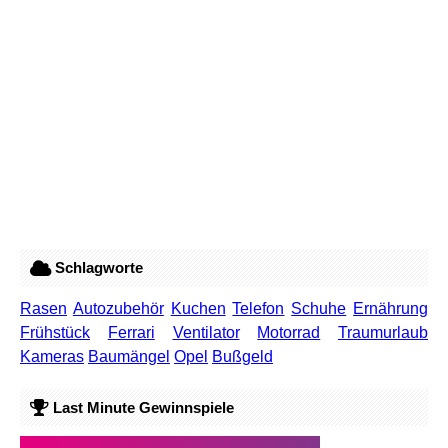
Schlagworte
Rasen
Autozubehör
Kuchen
Telefon
Schuhe
Ernährung
Frühstück
Ferrari
Ventilator
Motorrad
Traumurlaub
Kameras
Baumängel
Opel
Bußgeld
Last Minute Gewinnspiele