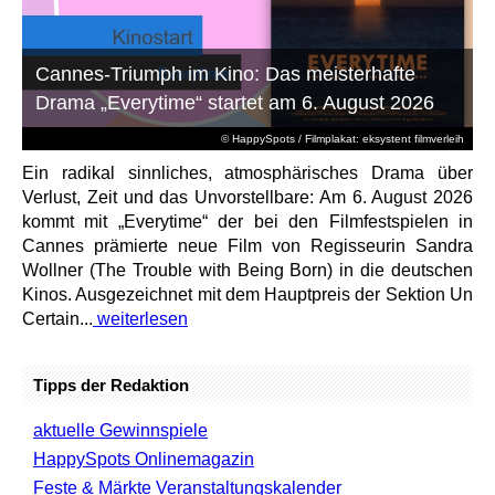
Cannes-Triumph im Kino: Das meisterhafte
Drama „Everytime“ startet am 6. August 2026
© HappySpots / Filmplakat: eksystent filmverleih
Ein radikal sinnliches, atmosphärisches Drama über
Verlust, Zeit und das Unvorstellbare: Am 6. August 2026
kommt mit „Everytime“ der bei den Filmfestspielen in
Cannes prämierte neue Film von Regisseurin Sandra
Wollner (The Trouble with Being Born) in die deutschen
Kinos. Ausgezeichnet mit dem Hauptpreis der Sektion Un
Certain...
weiterlesen
Tipps der Redaktion
aktuelle Gewinnspiele
HappySpots Onlinemagazin
Feste & Märkte Veranstaltungskalender