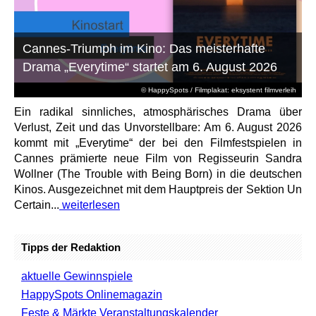
Cannes-Triumph im Kino: Das meisterhafte
Drama „Everytime“ startet am 6. August 2026
© HappySpots / Filmplakat: eksystent filmverleih
Ein radikal sinnliches, atmosphärisches Drama über
Verlust, Zeit und das Unvorstellbare: Am 6. August 2026
kommt mit „Everytime“ der bei den Filmfestspielen in
Cannes prämierte neue Film von Regisseurin Sandra
Wollner (The Trouble with Being Born) in die deutschen
Kinos. Ausgezeichnet mit dem Hauptpreis der Sektion Un
Certain...
weiterlesen
Tipps der Redaktion
aktuelle Gewinnspiele
HappySpots Onlinemagazin
Feste & Märkte Veranstaltungskalender