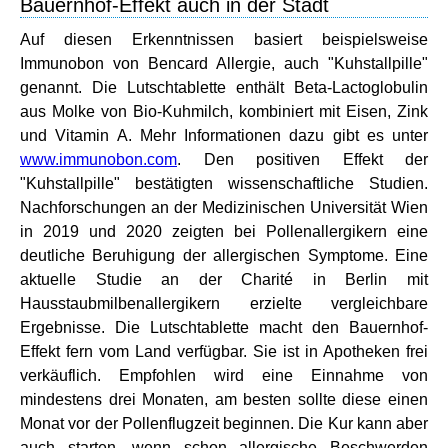
Bauernhof-Effekt auch in der Stadt
Auf diesen Erkenntnissen basiert beispielsweise
Immunobon von Bencard Allergie, auch "Kuhstallpille"
genannt. Die Lutschtablette enthält Beta-Lactoglobulin
aus Molke von Bio-Kuhmilch, kombiniert mit Eisen, Zink
und Vitamin A. Mehr Informationen dazu gibt es unter
www.immunobon.com
. Den positiven Effekt der
"Kuhstallpille" bestätigten wissenschaftliche Studien.
Nachforschungen an der Medizinischen Universität Wien
in 2019 und 2020 zeigten bei Pollenallergikern eine
deutliche Beruhigung der allergischen Symptome. Eine
aktuelle Studie an der Charité in Berlin mit
Hausstaubmilbenallergikern erzielte vergleichbare
Ergebnisse. Die Lutschtablette macht den Bauernhof-
Effekt fern vom Land verfügbar. Sie ist in Apotheken frei
verkäuflich. Empfohlen wird eine Einnahme von
mindestens drei Monaten, am besten sollte diese einen
Monat vor der Pollenflugzeit beginnen. Die Kur kann aber
auch starten, wenn schon allergische Beschwerden