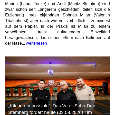
Marion (Laura Tonke) und Andi (Moritz Bleibtreu) sind
zwar schon seit Längerem geschieden, teilen sich die
Erziehung ihres elfjährigen Sohnes Milan (Valentin
Thatenhorst) aber nach wie vor vorbildlich – zumindest
auf dem Papier. In der Praxis ist Milan zu einem
verwöhnten, treist auftretenden Einzelkind
herangewachsen, das seinen Eltern nach Belieben auf
der Nase...
weiterlesen
„Kitchen Impossible“: Das Vater-Sohn-Duo
Stemberg fordert heute (02.08.2026) Tim