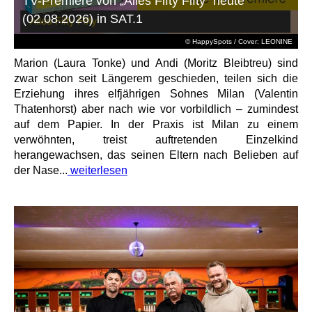
TV-Premiere von „Alles Fifty Fifty“ heute
(02.08.2026) in SAT.1
© HappySpots / Cover: LEONINE
Marion (Laura Tonke) und Andi (Moritz Bleibtreu) sind
zwar schon seit Längerem geschieden, teilen sich die
Erziehung ihres elfjährigen Sohnes Milan (Valentin
Thatenhorst) aber nach wie vor vorbildlich – zumindest
auf dem Papier. In der Praxis ist Milan zu einem
verwöhnten, treist auftretenden Einzelkind
herangewachsen, das seinen Eltern nach Belieben auf
der Nase...
weiterlesen