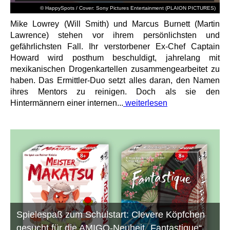
© HappySpots / Cover: Sony Pictures Entertainment (PLAION PICTURES)
Mike Lowrey (Will Smith) und Marcus Burnett (Martin
Lawrence) stehen vor ihrem persönlichsten und
gefährlichsten Fall. Ihr verstorbener Ex-Chef Captain
Howard wird posthum beschuldigt, jahrelang mit
mexikanischen Drogenkartellen zusammengearbeitet zu
haben. Das Ermittler-Duo setzt alles daran, den Namen
ihres Mentors zu reinigen. Doch als sie den
Hintermännern einer internen...
weiterlesen
Spielespaß zum Schulstart: Clevere Köpfchen
gesucht für die AMIGO-Neuheit „Fantastique“