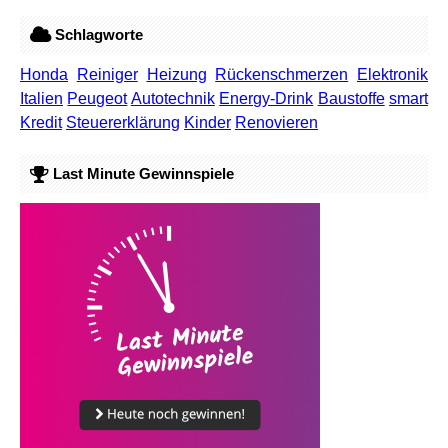
Schlagworte
Honda
Reiniger
Heizung
Rückenschmerzen
Elektronik
Italien
Peugeot
Autotechnik
Energy-Drink
Baustoffe
smart
Kredit
Steuererklärung
Kinder
Renovieren
Last Minute Gewinnspiele