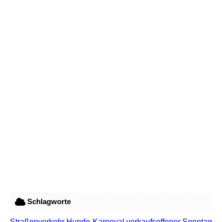
Schlagworte
Straßenverkehr
Hunde
Karneval
verkaufsoffener Sonntag