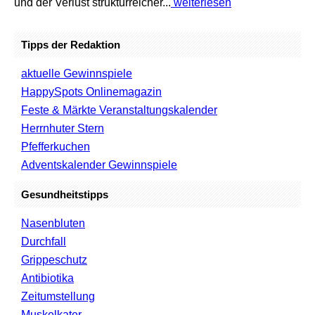
und der Verlust strukturreicher...
weiterlesen
Tipps der Redaktion
aktuelle Gewinnspiele
HappySpots Onlinemagazin
Feste & Märkte Veranstaltungskalender
Herrnhuter Stern
Pfefferkuchen
Adventskalender Gewinnspiele
Gesundheitstipps
Nasenbluten
Durchfall
Grippeschutz
Antibiotika
Zeitumstellung
Muskelkater