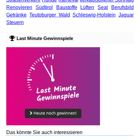
Renovieren
Südtirol
Baustoffe
Lüften
Seat
Berufsbild
Getränke
Teutoburger Wald
Schleswig-Holstein
Jaguar
Steuern
Last Minute Gewinnspiele
Das könnte Sie auch interessieren