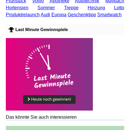
Frühstück
Volvo
Apotheke
Autotechnik
Maybach
Hortensien
Sommer
Treppe
Heizung
Lotto
Produktrelaunch
Audi
Europa
Geschenktipp
Smartwatch
Last Minute Gewinnspiele
Das könnte Sie auch interessieren