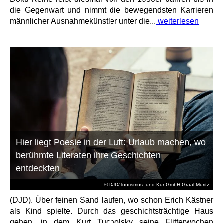
die Gegenwart und nimmt die bewegendsten Karrieren
männlicher Ausnahmekünstler unter die...
weiterlesen
Hier liegt Poesie in der Luft: Urlaub machen, wo
berühmte Literaten ihre Geschichten
entdeckten
© DJD/Tourismus- und Kur GmbH Graal-Müritz
(DJD). Über feinen Sand laufen, wo schon Erich Kästner
als Kind spielte. Durch das geschichtsträchtige Haus
gehen, in dem Kurt Tucholsky seine Flitterwochen