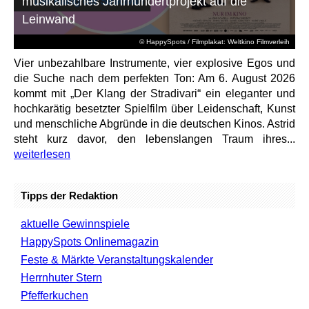
musikalisches Jahrhundertprojekt auf die
Leinwand
© HappySpots / Filmplakat: Weltkino Filmverleih
Vier unbezahlbare Instrumente, vier explosive Egos und
die Suche nach dem perfekten Ton: Am 6. August 2026
kommt mit „Der Klang der Stradivari“ ein eleganter und
hochkarätig besetzter Spielfilm über Leidenschaft, Kunst
und menschliche Abgründe in die deutschen Kinos. Astrid
steht kurz davor, den lebenslangen Traum ihres...
weiterlesen
Tipps der Redaktion
aktuelle Gewinnspiele
HappySpots Onlinemagazin
Feste & Märkte Veranstaltungskalender
Herrnhuter Stern
Pfefferkuchen