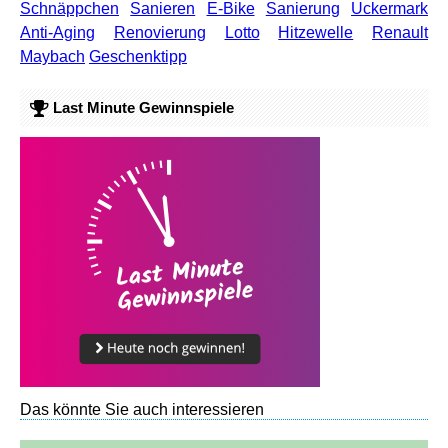
Schnäppchen
Sanieren
E-Bike
Sanierung
Uckermark
Anti-Aging
Renovierung
Lotto
Hitzewelle
Renault
Maybach
Geschenktipp
Last Minute Gewinnspiele
Das könnte Sie auch interessieren