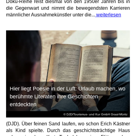
Doku-Reihe reist diesmal von den 1950er Jahren bis in
die Gegenwart und nimmt die bewegendsten Karrieren
männlicher Ausnahmekünstler unter die...
weiterlesen
Hier liegt Poesie in der Luft: Urlaub machen, wo
berühmte Literaten ihre Geschichten
entdeckten
© DJD/Tourismus- und Kur GmbH Graal-Müritz
(DJD). Über feinen Sand laufen, wo schon Erich Kästner
als Kind spielte. Durch das geschichtsträchtige Haus