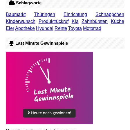
Schlagworte
Baumarkt
Thüringen
Einrichtung
Schnäppchen
Kinderwunsch
Produktrückruf
Kia
Zahnbürsten
Küche
Eier
Apotheke
Hyundai
Rente
Toyota
Motorrad
Last Minute Gewinnspiele