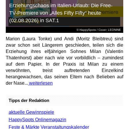
Erziehungschaos im Italien-Urlaub: Die Free-
TV-Premiere von „Alles Fifty Fifty“ heute
(02.08.2026) in SAT.1
© HappySpots / Cover: LEONINE
Marion (Laura Tonke) und Andi (Moritz Bleibtreu) sind
zwar schon seit Längerem geschieden, teilen sich die
Erziehung ihres elfjährigen Sohnes Milan (Valentin
Thatenhorst) aber nach wie vor vorbildlich – zumindest
auf dem Papier. In der Praxis ist Milan zu einem
verwöhnten, treist auftretenden Einzelkind
herangewachsen, das seinen Eltern nach Belieben auf
der Nase...
weiterlesen
Tipps der Redaktion
aktuelle Gewinnspiele
HappySpots Onlinemagazin
Feste & Märkte Veranstaltungskalender