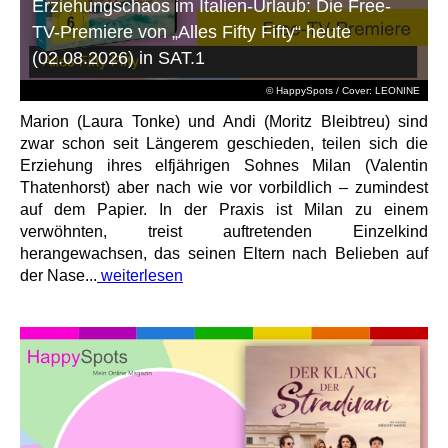
Erziehungschaos im Italien-Urlaub: Die Free-
TV-Premiere von „Alles Fifty Fifty“ heute
(02.08.2026) in SAT.1
© HappySpots / Cover: LEONINE
Marion (Laura Tonke) und Andi (Moritz Bleibtreu) sind
zwar schon seit Längerem geschieden, teilen sich die
Erziehung ihres elfjährigen Sohnes Milan (Valentin
Thatenhorst) aber nach wie vor vorbildlich – zumindest
auf dem Papier. In der Praxis ist Milan zu einem
verwöhnten, treist auftretenden Einzelkind
herangewachsen, das seinen Eltern nach Belieben auf
der Nase...
weiterlesen