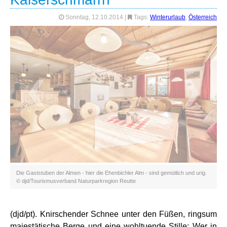
Sonntag, 12.10.2014
|
Tags:
Winterurlaub
,
Österreich
❮
❯
Die Gaststuben der Almen - hier die Ehenbichler Alm - sind gemütlich und urig.
© djd/Tourismusverband Naturparkregion Reutte
(djd/pt). Knirschender Schnee unter den Füßen, ringsum
majestätische Berge und eine wohltuende Stille: Wer in