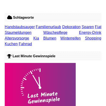
Schlagworte
Handstaubsauger
Familienurlaub
Dekoration
Sparen
Fiat
Staumeldungen
Wäschepflege
Energy-Drink
Altersvorsorge
Kia
Blumen
Winterreifen
Shopping
Kuchen
Fahrrad
Last Minute Gewinnspiele