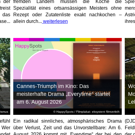
n der
fremden Ländern müssen die Köche die
Spi
reist
Spezialität eines ortsansässigen Meisters ohne
mens
, das
Rezept oder Zutatenliste exakt nachkochen –
Astr
se...
allein durch...
weiterlesen
ihres
Cannes-Triumph im Kino: Das
Wo
meisterhafte Drama „Everytime“ startet
Mo
am 6. August 2026
Le
rismus
© HappySpots / Filmplakat: eksystent filmverleih
efühl
Ein radikal sinnliches, atmosphärisches Drama
(DJD
: Wer
über Verlust, Zeit und das Unvorstellbare: Am 6.
Feld
andet
August 2026 kommt mit „Everytime“ der bei den
der 