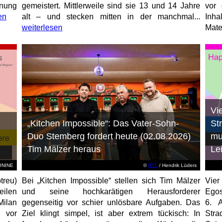
anung
gemeistert. Mittlerweile sind sie 13 und 14 Jahre
vor 
en
alt – und stecken mitten in der manchmal...
Inha
weiterlesen
Mater
Vi
„Kitchen Impossible“: Das Vater-Sohn-
St
Duo Stemberg fordert heute (02.08.2026)
mu
Tim Mälzer heraus
Le
EONINE
©
RTL
/ Hendrik Lüders
treu)
Bei „Kitchen Impossible“ stellen sich Tim Mälzer
Vier
eilen
und seine hochkarätigen Herausforderer
Egos
Milan
gegenseitig vor schier unlösbare Aufgaben. Das
6. 
 vor
Ziel klingt simpel, ist aber extrem tückisch: In
Stra