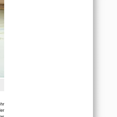
ehr
er
das