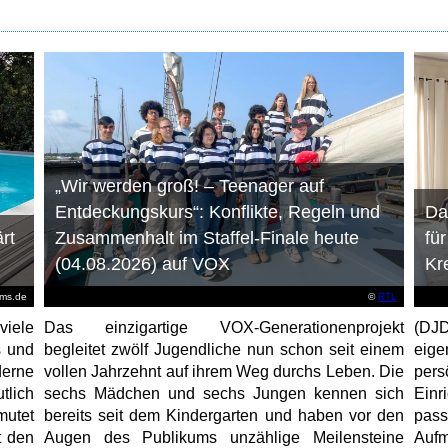
„Wir werden groß! – Teenager auf
Entdeckungskurs“: Konflikte, Regeln und
Da
rt
Zusammenhalt im Staffel-Finale heute
fü
(04.08.2026) auf VOX
Kr
ems.de
©
RTL
viele
Das einzigartige VOX-Generationenprojekt
(DJD
s und
begleitet zwölf Jugendliche nun schon seit einem
eig
erne
vollen Jahrzehnt auf ihrem Weg durchs Leben. Die
per
tlich
sechs Mädchen und sechs Jungen kennen sich
Ein
mutet
bereits seit dem Kindergarten und haben vor den
pas
t den
Augen des Publikums unzählige Meilensteine
Aufm