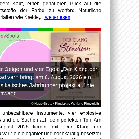
dem Kauf, einen genaueren Blick auf die
ltsstoffe der Farbe zu werfen: Natürliche
ialien wie Kreide,...
weiterlesen
er Geigen und vier Egos: „Der Klang der
radivari“ bringt am 6. August 2026 ein
sikalisches Jahrhundertprojekt auf die
inwand
© HappySpots / Filmplakat: Weltkino Filmverleih
 unbezahlbare Instrumente, vier explosive
 und die Suche nach dem perfekten Ton: Am
August 2026 kommt mit „Der Klang der
divari“ ein eleganter und hochkarätig besetzter