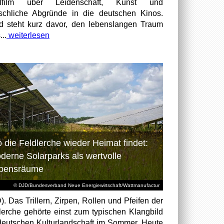
elfilm über Leidenschaft, Kunst und
chliche Abgründe in die deutschen Kinos.
id steht kurz davor, den lebenslangen Traum
...
weiterlesen
 die Feldlerche wieder Heimat findet:
derne Solarparks als wertvolle
bensräume
© DJD/Bundesverband Neue Energiewirtschaft/Wattmanufactur
). Das Trillern, Zirpen, Rollen und Pfeifen der
lerche gehörte einst zum typischen Klangbild
deutschen Kulturlandschaft im Sommer. Heute