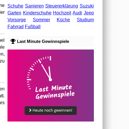
ene
Schuhe
Sanieren
Steuererklärung
Suzuki
der
Garten
Kinderschuhe
Hochzeit
Audi
Jeep
Vorsorge
Sommer
Küche
Studium
Fahrrad
Fußball
el
Last Minute Gewinnspiele
ule
n,
 zu
hen
tt.
urs