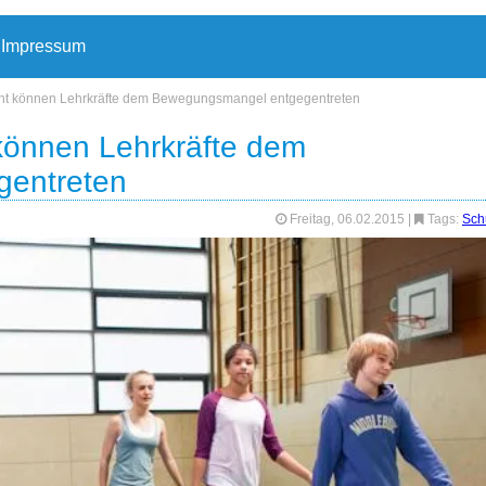
Impressum
icht können Lehrkräfte dem Bewegungsmangel entgegentreten
 können Lehrkräfte dem
entreten
Freitag, 06.02.2015
|
Tags:
Sch