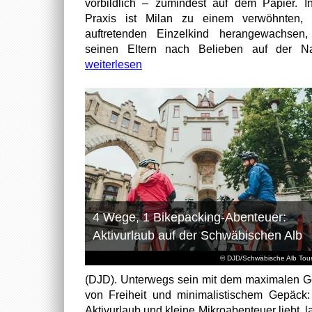
vorbildlich – zumindest auf dem Papier. I
Praxis ist Milan zu einem verwöhnten, t
auftretenden Einzelkind herangewachsen
seinen Eltern nach Belieben auf der Na
weiterlesen
4 Wege, 1 Bikepacking-Abenteuer:
Aktivurlaub auf der Schwäbischen Alb
© DJD/Schwäbische Alb Tou
(DJD). Unterwegs sein mit dem maximalen G
von Freiheit und minimalistischem Gepäck
Aktivurlaub und kleine Mikroabenteuer liebt, l