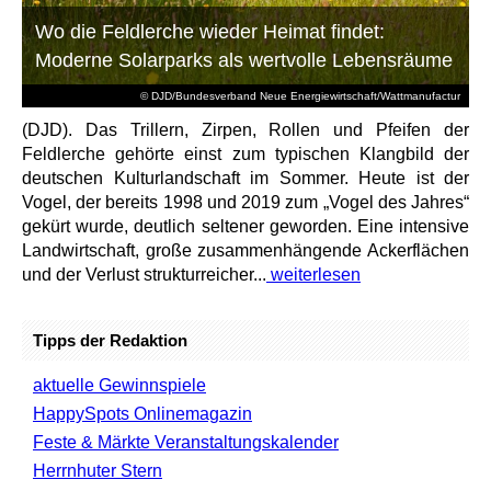
Wo die Feldlerche wieder Heimat findet:
Moderne Solarparks als wertvolle Lebensräume
© DJD/Bundesverband Neue Energiewirtschaft/Wattmanufactur
(DJD). Das Trillern, Zirpen, Rollen und Pfeifen der
Feldlerche gehörte einst zum typischen Klangbild der
deutschen Kulturlandschaft im Sommer. Heute ist der
Vogel, der bereits 1998 und 2019 zum „Vogel des Jahres“
gekürt wurde, deutlich seltener geworden. Eine intensive
Landwirtschaft, große zusammenhängende Ackerflächen
und der Verlust strukturreicher...
weiterlesen
Tipps der Redaktion
aktuelle Gewinnspiele
HappySpots Onlinemagazin
Feste & Märkte Veranstaltungskalender
Herrnhuter Stern