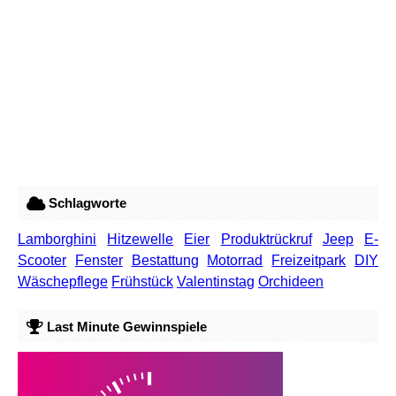
Schlagworte
Lamborghini
Hitzewelle
Eier
Produktrückruf
Jeep
E-
Scooter
Fenster
Bestattung
Motorrad
Freizeitpark
DIY
Wäschepflege
Frühstück
Valentinstag
Orchideen
Last Minute Gewinnspiele