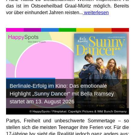
das ist im Ostseeheilbad Graal-Müritz möglich. Bereits
vor über einhundert Jahren reisten...
weiterlesen
Berlinale-Erfolg im Kino: Das emotionale
Highlight „Sunny Dancer“ mit Bella Ramsey
startet am 13. August 2026
© HappySpots / Filmplakat: Capelight Pictures & Wild Bunch Germany
Partys, Freiheit und unbeschwerte Sommertage – so
stellen sich die meisten Teenager ihre Ferien vor. Für die
17-jährige Ivy sieht die Realität jedoch ganz anders aus: