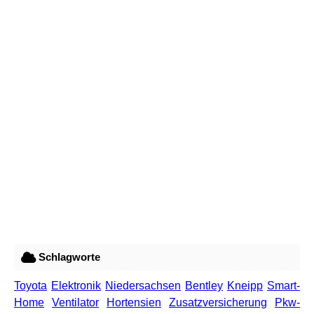
Schlagworte
Toyota
Elektronik
Niedersachsen
Bentley
Kneipp
Smart-
Home
Ventilator
Hortensien
Zusatzversicherung
Pkw-