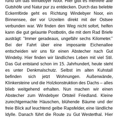
rund um das Windebyer Noor. Hier gibt es mehrere alte
Gutshöfe und Natur pur zu entdecken. Durch das belebte
Eckernförde geht es Richtung Windebyer Noor, ein
Binnensee, der vor Urzeiten direkt mit der Ostsee
verbunden war. Wir finden den Weg nicht sofort, helfen
kann die gut gelaunte Postbotin, die mit dem Rad Briefe
austrägt: "Immer geradeaus, ungefähr sechs Kilometer."
Bei der Fahrt über eine imposante Eichenallee
entscheiden wir uns für einen Abstecher nach Gut
Windeby. Hier finden wir ländliches Leben mit viel Stil.
Das Gut entstand schon im 15. Jahrhundert, heute steht
es unter Denkmalschutz. Selbst im alten Kuhstall
befinden sich jetzt Wohnungen. Außenwände,
Klinkersteine und die Holzkonstruktion des Dachs – alles
blieb weitgehend erhalten. Nun machen wir einen
Abstecher zum Windebyer Ortsteil Friedland. Kleine
zurechtgemachte Häuschen, blühende Bäume und der
freie Blick auf leuchtend gelbe Rapsfelder, eine ländliche
Idylle. Danach führt die Route zu Gut Westerthal. Hier