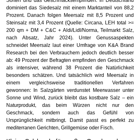
Sorten und das Geschmacksempfinden. In Deutschland
dominiert das Siedesalz mit einem Marktanteil von 88,2
Prozent. Danach folgen Meersalz mit 8,5 Prozent und
Steinsalz mit 3,4 Prozent (Quelle: Circana, LEH total >=
200 qm + DM + C&C + Aldi/Lidl/Norma, Teilmarkt Salz,
nach Absatz, Jahr 2024). Unter Genussaspekten
schneidet Meersalz laut einer Umfrage von K&A Brand
Research bei den Verbrauchern jedoch deutlich besser
ab: 49 Prozent der Befragten empfinden den Geschmack
als intensiver, während 38 Prozent die Natürlichkeit
besonders schätzen. Und tatsächlich wird Meersalz in
einem vergleichsweise traditionellen Verfahren
gewonnen: In Salzgärten verdunstet Meerwasser unter
Sonne und Wind, zurück bleibt das kostbare Salz – ein
Naturprodukt, das beim Würzen nicht nur den
Geschmack, sondern auch das Gefühl von
Ursprünglichkeit mitbringt. Damit passt es perfekt zu
mediterranen Gerichten, Grillgemüse oder Fisch.