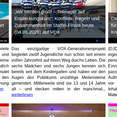
„Wir werden groß! – Teenager auf
Entdeckungskurs“: Konflikte, Regeln und
Da
rt
Zusammenhalt im Staffel-Finale heute
fü
(04.08.2026) auf VOX
Kr
ems.de
©
RTL
viele
Das einzigartige VOX-Generationenprojekt
(DJD
s und
begleitet zwölf Jugendliche nun schon seit einem
eig
erne
vollen Jahrzehnt auf ihrem Weg durchs Leben. Die
per
tlich
sechs Mädchen und sechs Jungen kennen sich
Ein
mutet
bereits seit dem Kindergarten und haben vor den
pas
t den
Augen des Publikums unzählige Meilensteine
Aufm
anung
gemeistert. Mittlerweile sind sie 13 und 14 Jahre
vor 
en
alt – und stecken mitten in der manchmal...
Inha
weiterlesen
Mater