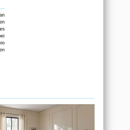
 an
nen
des
bei
uro
nen