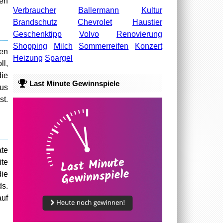
men
Verbraucher
Ballermann
Kultur
Brandschutz
Chevrolet
Haustier
Geschenktipp
Volvo
Renovierung
Shopping
Milch
Sommerreifen
Konzert
den
Heizung
Spargel
ll,
die
Last Minute Gewinnspiele
aus
st.
te
ite
die
ds.
auf