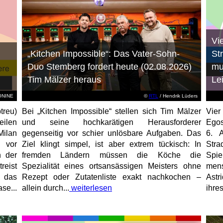
Vi
„Kitchen Impossible“: Das Vater-Sohn-
St
Duo Stemberg fordert heute (02.08.2026)
mu
Tim Mälzer heraus
Le
EONINE
©
RTL
/ Hendrik Lüders
treu)
Bei „Kitchen Impossible“ stellen sich Tim Mälzer
Vier
eilen
und seine hochkarätigen Herausforderer
Egos
Milan
gegenseitig vor schier unlösbare Aufgaben. Das
6. 
 vor
Ziel klingt simpel, ist aber extrem tückisch: In
Stra
n der
fremden Ländern müssen die Köche die
Spi
reist
Spezialität eines ortsansässigen Meisters ohne
mens
, das
Rezept oder Zutatenliste exakt nachkochen –
Astr
se...
allein durch...
weiterlesen
ihres