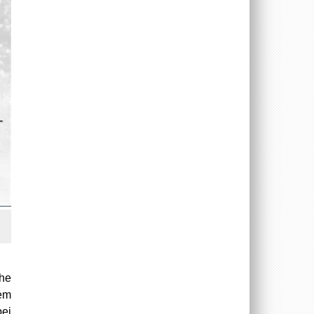
öhe
dem
bei