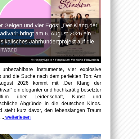
er Geigen und vier Egos: „Der Klang der
radivari“ bringt am 6. August 2026 ein
sikalisches Jahrhundertprojekt auf die
inwand
© HappySpots / Filmplakat: Weltkino Filmverleih
 unbezahlbare Instrumente, vier explosive
 und die Suche nach dem perfekten Ton: Am
August 2026 kommt mit „Der Klang der
divari“ ein eleganter und hochkarätig besetzter
elfilm über Leidenschaft, Kunst und
chliche Abgründe in die deutschen Kinos.
id steht kurz davor, den lebenslangen Traum
...
weiterlesen