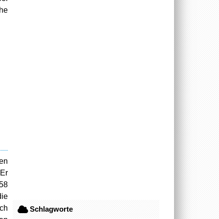
che
len
 Er
58
ie
uch
Schlagworte