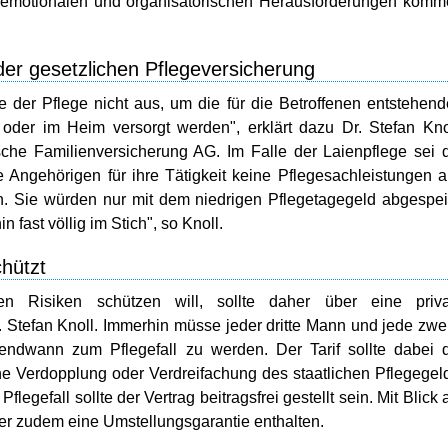
 emotionalen und organisatorischen Herausforderungen kom
der gesetzlichen Pflegeversicherung
e der Pflege nicht aus, um die für die Betroffenen entstehen
der im Heim versorgt werden", erklärt dazu Dr. Stefan Kno
he Familienversicherung AG. Im Falle der Laienpflege sei 
 Angehörigen für ihre Tätigkeit keine Pflegesachleistungen 
en. Sie würden nur mit dem niedrigen Pflegetagegeld abgespei
n fast völlig im Stich", so Knoll.
chützt
n Risiken schützen will, sollte daher über eine priva
 Stefan Knoll. Immerhin müsse jeder dritte Mann und jede zwe
gendwann zum Pflegefall zu werden. Der Tarif sollte dabei 
ne Verdopplung oder Verdreifachung des staatlichen Pflegegel
flegefall sollte der Vertrag beitragsfrei gestellt sein. Mit Blick 
er zudem eine Umstellungsgarantie enthalten.