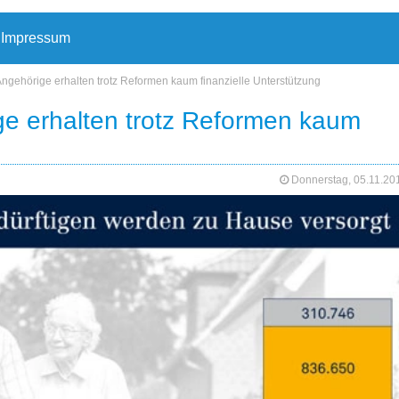
Impressum
ngehörige erhalten trotz Reformen kaum finanzielle Unterstützung
e erhalten trotz Reformen kaum
Donnerstag, 05.11.2