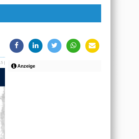
015
|
Anzeige