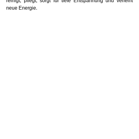
reinigt, pflegt, sorgt für tiefe Entspannung und verleiht
neue Energie.