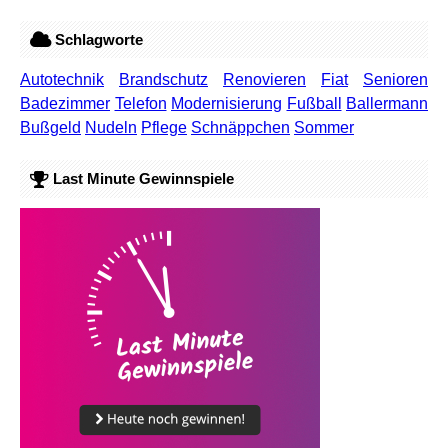
Schlagworte
Autotechnik
Brandschutz
Renovieren
Fiat
Senioren
Badezimmer
Telefon
Modernisierung
Fußball
Ballermann
Bußgeld
Nudeln
Pflege
Schnäppchen
Sommer
Last Minute Gewinnspiele