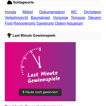
Schlagworte
Honda
Möbel
Dokumentation
WC
Orchideen
Verkehrsrecht
Baumängel
Vorsorge
Terrasse
Steuern
Ford
Renovierung
Sanierung
Ostern
Aquarium
Last Minute Gewinnspiele