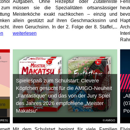
ohol
Aufgaben. Ohne Rezeptur oder Zutatenliste
Fens
 zum
müssen sie die Spezialitäten ortsansässiger
heu
ttung
Meisterköche exakt nachkochen – einzig und
bevo
unken
allein gestützt auf ihren Geschmackssinn und
Hap
scht.
ihren Geruchsinn. In der 2. Folge der 8. Staffel,...
Arch
en
weiterlesen
Inte
Rahm
Spielespaß zum Schulstart: Clevere
Köpfchen gesucht für die AMIGO-Neuheit
„Fantastique“ und das von der Jury Spiel
„A
des Jahres 2026 empfohlene „Meister
(0
Makatsu“
Po
TURES)
© AMIGO
rnett
Mit dem Schulstart beginnt für viele Familien
Elvi