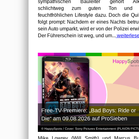
sympathischen Bauleiter gehört Alk
schlichtweg zum guten Ton und
feuchtfröhlichen Lifestyle dazu. Doch die Qui
folgt prompt: Nachdem er eines Nachts betr
sein Auto umparkt, wird er von der Polizei erwi
Der Führerschein ist weg, und um...
weiterles
Free-TV-Premiere: „Bad Boys: Ride or
Die“ am 09.08.2026 auf ProSieben
© HappySpots / Cover: Sony Pictures Entertainment (PLAION PIC
Mike Lowrey (Will Smith) und Marcus Bu