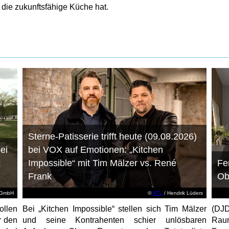
 die zukunftsfähige Küche hat.
Sterne-Patisserie trifft heute (09.08.2026)
ei
bei VOX auf Emotionen: „Kitchen
k
Impossible“ mit Tim Mälzer vs. René
Fe
Frank
Ob
d GmbH
©
RTL
/ Hendrik Lüders
ollen
Bei „Kitchen Impossible“ stellen sich Tim Mälzer
(DJ
r den
und seine Kontrahenten schier unlösbaren
Raum