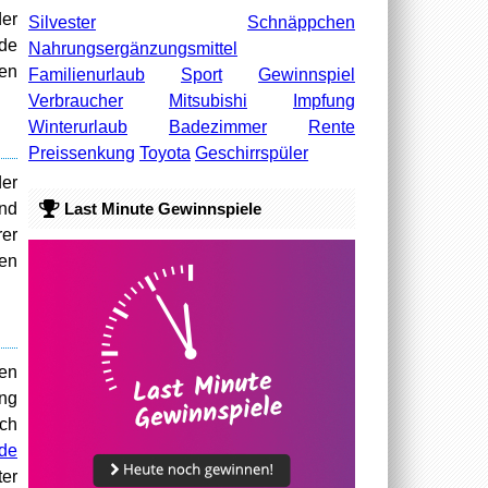
der
Silvester
Schnäppchen
de
Nahrungsergänzungsmittel
men
Familienurlaub
Sport
Gewinnspiel
Verbraucher
Mitsubishi
Impfung
Winterurlaub
Badezimmer
Rente
Preissenkung
Toyota
Geschirrspüler
der
Last Minute Gewinnspiele
nd
rer
ben
en
ng
uch
de
er