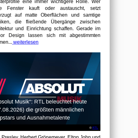
terprofile eine immer wichtigere Rolle. Wer
te Fenster kauft oder austauscht, setzt
rzugt auf matte Oberflächen und samtige
tiken, die fließende Übergänge zwischen
itektur und Einrichtung schaffen. Gerade im
rior Design lassen sich mit abgestimmten
en...
weiterlesen
bsolut Musik“: RTL beleuchtet heute
7.08.2026) die größten männlichen
pstars und Ausnahmetalente
©
RTL
s Presley, Herbert Grönemeyer, Elton John und