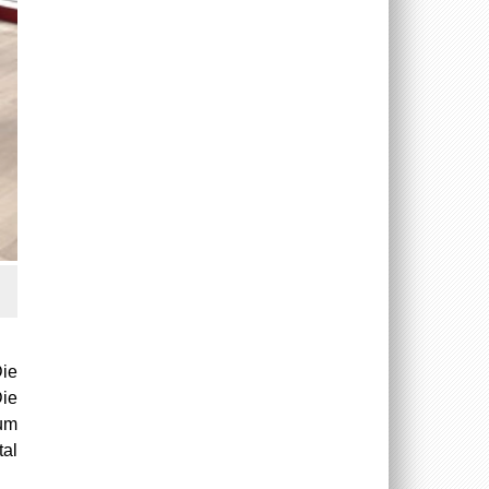
Die
Die
um
al