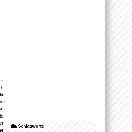
ber
h,
die
eim
das
e,
hen
Schlagworte
den