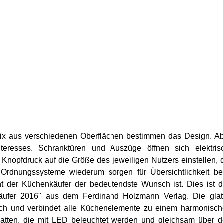
mix aus verschiedenen Oberflächen bestimmen das Design. A
eresses. Schranktüren und Auszüge öffnen sich elektrisc
 Knopfdruck auf die Größe des jeweiligen Nutzers einstellen, 
e Ordnungssysteme wiederum sorgen für Übersichtlichkeit b
t der Küchenkäufer der bedeutendste Wunsch ist. Dies ist 
ufer 2016" aus dem Ferdinand Holzmann Verlag. Die glatt
isch und verbindet alle Küchenelemente zu einem harmonisc
latten, die mit LED beleuchtet werden und gleichsam über 