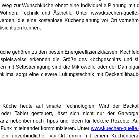
Weg zur Wunschküche ebnet eine individuelle Planung mit 
ohnen, Technik und Ästhetik. Unter www.kuechen-quelle.
 werden, die eine kostenlose Küchenplanung vor Ort vorneh
ksichtigen können.
Küche gehören zu den besten Energieeffizienzklassen. Kochfel
ispielsweise erkennen die Größe des Kochgeschirrs und si
en mit Selbstreinigung sind die Mikrowelle oder der Dampfga
mklima sorgt eine clevere Lüftungstechnik mit Deckenlifthau
er Küche heute auf smarte Technologien. Wird der Backof
der Tablet gesteuert, lässt sich nicht nur der Garvorga
t ganz nebenbei noch Tipps und Ideen für leckere Rezepte. A
Funk miteinander kommunizieren. Unter
www.kuechen-quelle.
ein unverbindlicher Vor-Ort-Termin mit einem Küchenberat