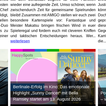
hsten
wieder eine aufregende Zeit. Umso schöner, wenn
Just
-Chef
zwischendurch Zeit für gemeinsame Spielrunden
könn
igt,
bleibt! Zusammen mit AMIGO stellen wir euch zwei
Doc
ellen
besondere Kartenspiele vor: Fantastique und
gep
r-Duo
Meister Makatsu bringen frischen Wind in euer
die
rs zu
Spieleregal und fordern euch mit cleveren Kniffen
Geg
einer
und taktischen Entscheidungen heraus. Wer...
Karr
weiterlesen
die...
Berlinale-Erfolg im Kino: Das emotionale
Highlight „Sunny Dancer“ mit Bella
Po
Ramsey startet am 13. August 2026
– 