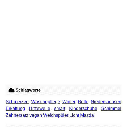
Schlagworte
Schmerzen
Wäschepflege
Winter
Brille
Niedersachsen
Erkältung
Hitzewelle
smart
Kinderschuhe
Schimmel
Zahnersatz
vegan
Weichspüler
Licht
Mazda