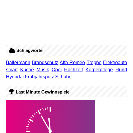
Schlagworte
Ballermann
Brandschutz
Alfa Romeo
Treppe
Elektroauto
smart
Küche
Musik
Opel
Hochzeit
Körperpflege
Hund
Hyundai
Frühjahrsputz
Schuhe
Last Minute Gewinnspiele