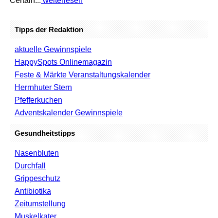
Certain...
weiterlesen
Tipps der Redaktion
aktuelle Gewinnspiele
HappySpots Onlinemagazin
Feste & Märkte Veranstaltungskalender
Herrnhuter Stern
Pfefferkuchen
Adventskalender Gewinnspiele
Gesundheitstipps
Nasenbluten
Durchfall
Grippeschutz
Antibiotika
Zeitumstellung
Muskelkater