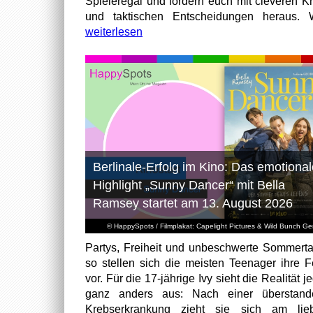
Spieleregal und fordern euch mit cleveren Kn
und taktischen Entscheidungen heraus. W
weiterlesen
Berlinale-Erfolg im Kino: Das emotional
Highlight „Sunny Dancer“ mit Bella
Ramsey startet am 13. August 2026
© HappySpots / Filmplakat: Capelight Pictures & Wild Bunch G
Partys, Freiheit und unbeschwerte Sommert
so stellen sich die meisten Teenager ihre F
vor. Für die 17-jährige Ivy sieht die Realität 
ganz anders aus: Nach einer überstand
Krebserkrankung zieht sie sich am lieb