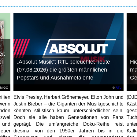
it
el
„Absolut Musik“: RTL beleuchtet heute
Hie
(07.08.2026) die größten männlichen
ma
Popstars und Ausnahmetalente
Ge
AMIGO
©
RTL
ilien
Elvis Presley, Herbert Grönemeyer, Elton John und
(DJD
 wenn
Justin Bieber – die Giganten der Musikgeschichte
Käs
unden
könnten stilistisch kaum unterschiedlicher sein.
gesc
 zwei
Doch sie alle haben Generationen von Fans
Tuch
e und
geprägt. Die umfangreiche Doku-Reihe reist
unt
 euer
diesmal von den 1950er Jahren bis in die
Kafk