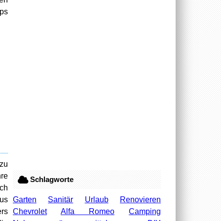
ips
zu
hre
Schlagworte
ach
Garten
Sanitär
Urlaub
Renovieren
ius
Chevrolet
Alfa Romeo
Camping
ers