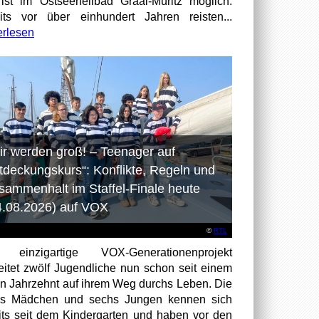
ist im Ostseeheilbad Graal-Müritz möglich.
its vor über einhundert Jahren reisten...
erlesen
ir werden groß! – Teenager auf
tdeckungskurs“: Konflikte, Regeln und
sammenhalt im Staffel-Finale heute
4.08.2026) auf VOX
©
RTL
 einzigartige VOX-Generationenprojekt
eitet zwölf Jugendliche nun schon seit einem
en Jahrzehnt auf ihrem Weg durchs Leben. Die
hs Mädchen und sechs Jungen kennen sich
its seit dem Kindergarten und haben vor den