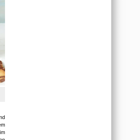
und
dem
eim
hen