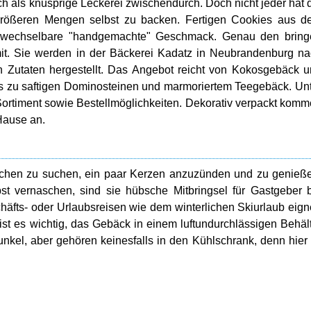
ch als knusprige Leckerei zwischendurch. Doch nicht jeder hat 
rößeren Mengen selbst zu backen. Fertigen Cookies aus d
verwechselbare "handgemachte" Geschmack. Genau den bring
it. Sie werden in der Bäckerei Kadatz in Neubrandenburg n
en Zutaten hergestellt. Das Angebot reicht von Kokosgebäck 
s zu saftigen Dominosteinen und marmoriertem Teegebäck. Un
Sortiment sowie Bestellmöglichkeiten. Dekorativ verpackt kom
Hause an.
ckchen zu suchen, ein paar Kerzen anzuzünden und zu genieß
lbst vernaschen, sind sie hübsche Mitbringsel für Gastgeber 
häfts- oder Urlaubsreisen wie dem winterlichen Skiurlaub eig
st es wichtig, das Gebäck in einem luftundurchlässigen Behäl
el, aber gehören keinesfalls in den Kühlschrank, denn hier 