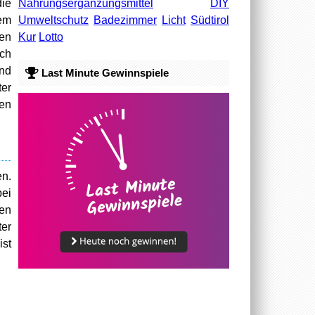
Nahrungsergänzungsmittel
DIY
die
Umweltschutz
Badezimmer
Licht
Südtirol
em
Kur
Lotto
en
ach
und
Last Minute Gewinnspiele
ter
men
en.
bei
nen
ter
ist