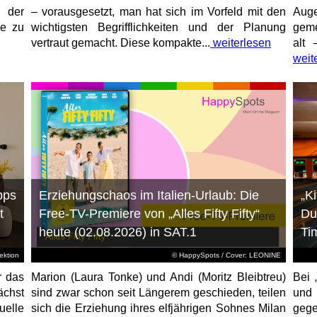
 der
– vorausgesetzt, man hat sich im Vorfeld mit den
Aug
ne zu
wichtigsten Begrifflichkeiten und der Planung
geme
vertraut gemacht. Diese kompakte...
weiterlesen
alt 
weit
pps
Erziehungschaos im Italien-Urlaub: Die
„K
t
Free-TV-Premiere von „Alles Fifty Fifty“
Du
heute (02.08.2026) in SAT.1
Ti
ktion
© HappySpots / Cover: LEONINE
r das
Marion (Laura Tonke) und Andi (Moritz Bleibtreu)
Bei 
chst
sind zwar schon seit Längerem geschieden, teilen
und
elle
sich die Erziehung ihres elfjährigen Sohnes Milan
gege