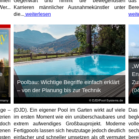
iffen
Gegenwart und nimmt die bewegendsten
das 
er...
Karrieren männlicher Ausnahmekünstler unter
Bere
die...
weiterlesen
weit
„W
e
En
Poolbau: Wichtige Begriffe einfach erklärt
Zu
– von der Planung bis zur Technik
(0
ermany
© DJD/Pool-Systems.de
age –
(DJD). Ein eigener Pool im Garten wirkt auf viele
Das
erien
im ersten Moment wie ein unüberschaubares und
begl
jedoch
extrem aufwendiges Großbauprojekt. Moderne
voll
enen
Fertigpools lassen sich heutzutage jedoch deutlich
sec
sten
einfacher und schneller umsetzen als oft vermutet
bere