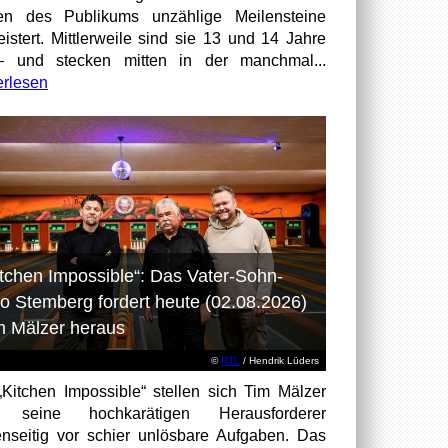
en des Publikums unzählige Meilensteine
istert. Mittlerweile sind sie 13 und 14 Jahre
– und stecken mitten in der manchmal...
erlesen
itchen Impossible“: Das Vater-Sohn-
o Stemberg fordert heute (02.08.2026)
m Mälzer heraus
©
RTL
/ Hendrik Lüders
„Kitchen Impossible“ stellen sich Tim Mälzer
 seine hochkarätigen Herausforderer
nseitig vor schier unlösbare Aufgaben. Das