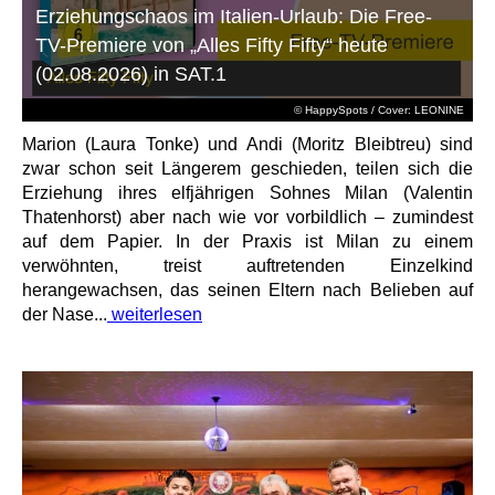
Erziehungschaos im Italien-Urlaub: Die Free-
TV-Premiere von „Alles Fifty Fifty“ heute
(02.08.2026) in SAT.1
© HappySpots / Cover: LEONINE
Marion (Laura Tonke) und Andi (Moritz Bleibtreu) sind
zwar schon seit Längerem geschieden, teilen sich die
Erziehung ihres elfjährigen Sohnes Milan (Valentin
Thatenhorst) aber nach wie vor vorbildlich – zumindest
auf dem Papier. In der Praxis ist Milan zu einem
verwöhnten, treist auftretenden Einzelkind
herangewachsen, das seinen Eltern nach Belieben auf
der Nase...
weiterlesen