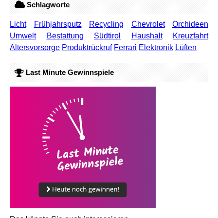
Schlagworte
Licht
Frühjahrsputz
Recycling
Chevrolet
Orchideen
Umwelt
Bestattung
Südtirol
Haushalt
Kreuzfahrt
Altersvorsorge
Produktrückruf
Ferrari
Elektronik
Lüften
Last Minute Gewinnspiele