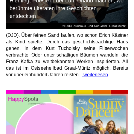
Hier liegt Poesie in der Luft: Urlaub machen, wo
berühmte Literaten ihre Geschichten
entdeckten
© DJD/Tourismus- und Kur GmbH Graal-Müritz
(DJD). Über feinen Sand laufen, wo schon Erich Kästner
als Kind spielte. Durch das geschichtsträchtige Haus
gehen, in dem Kurt Tucholsky seine Flitterwochen
verbrachte. Oder unter schattigen Bäumen wandeln, die
Franz Kafka zu weltbekannten Werken inspirierten. All
das ist im Ostseeheilbad Graal-Müritz möglich. Bereits
vor über einhundert Jahren reisten...
weiterlesen