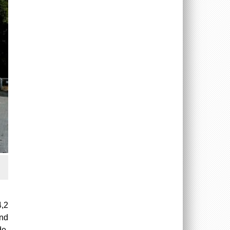
4,2
und
de,