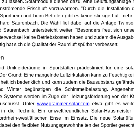
n zu lassen. Solarmodule dienen dazu, eine Belüftungsanlage 
nströmende Frischluft vorzuwärmen. "Durch die Installation 
 Sportheim und beim Betreten gibt es keine stickige Luft mehr
rnhard Saurenbach. Die Wahl fiel dabei auf die Anlage Twinso
 Saurenbach unterstreicht weiter: "Besonders freut sich uns
Filterwechsel keine Betriebskosten haben und zudem die Ausga
ig hat sich die Qualität der Raumluft spürbar verbessert.
en
Umkleideräume in Sportstätten prädestiniert für eine sol
 Der Grund: Eine mangelnde Luftzirkulation kann zu Feuchtigkei
dheitlich bedenklich und kann zudem die Bausubstanz gefährd
 Winter begünstigen die Schimmelbelastung. Angenehm
 Die Systeme werden im Zuge der Heizungsförderung von der 
zuschusst. Unter
www.grammer-solar.com
etwa gibt es weite
in die Technik. Ein umweltfreundlicher Solar-Hausmeister 
rdrhein-westfälischen Ense im Einsatz. Die neue Solarlüft
d dabei den flexiblen Nutzungsgewohnheiten der Sportler gerecht