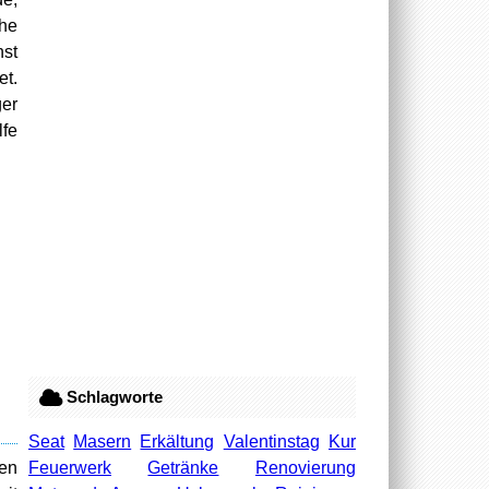
he
hst
et.
ger
lfe
Schlagworte
Seat
Masern
Erkältung
Valentinstag
Kur
Feuerwerk
Getränke
Renovierung
ren