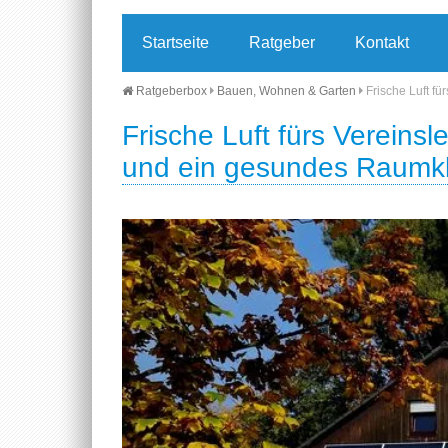
Startseite
Ratgeber
Kontakt
Ratgeberbox
Bauen, Wohnen & Garten
Frische Luft f
Frische Luft fürs Vereins
und ein gesundes Raumk