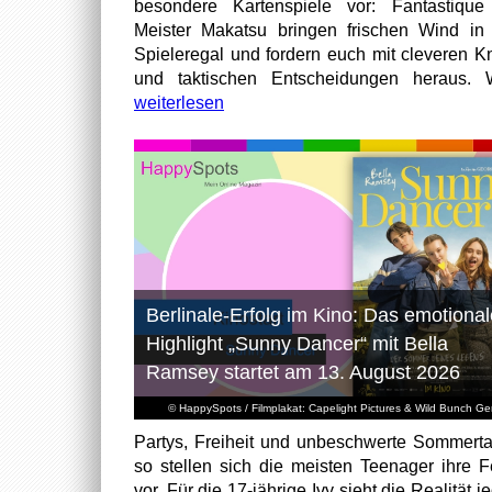
besondere Kartenspiele vor: Fantastiqu
Meister Makatsu bringen frischen Wind in
Spieleregal und fordern euch mit cleveren Kn
und taktischen Entscheidungen heraus. W
weiterlesen
Berlinale-Erfolg im Kino: Das emotional
Highlight „Sunny Dancer“ mit Bella
Ramsey startet am 13. August 2026
© HappySpots / Filmplakat: Capelight Pictures & Wild Bunch G
Partys, Freiheit und unbeschwerte Sommert
so stellen sich die meisten Teenager ihre F
vor. Für die 17-jährige Ivy sieht die Realität 