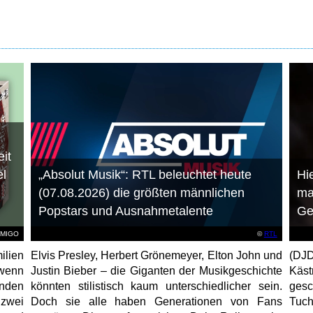
it
el
„Absolut Musik“: RTL beleuchtet heute
Hie
(07.08.2026) die größten männlichen
ma
Popstars und Ausnahmetalente
Ge
AMIGO
©
RTL
ilien
Elvis Presley, Herbert Grönemeyer, Elton John und
(DJD
 wenn
Justin Bieber – die Giganten der Musikgeschichte
Käs
unden
könnten stilistisch kaum unterschiedlicher sein.
gesc
 zwei
Doch sie alle haben Generationen von Fans
Tuch