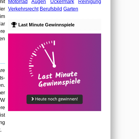
Motorrad
Augen
Uckermark
Reinigung
mit
Verkehrsrecht
Berufsbild
Garten
der
 im
lar
Last Minute Gewinnspiele
ere
ben
are
ts-
en.
er
KfW
re
ist
ung
.