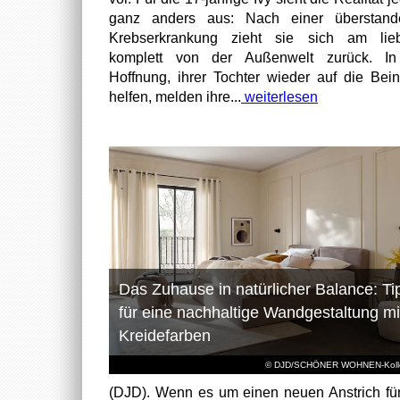
ganz anders aus: Nach einer überstand
Krebserkrankung zieht sie sich am lieb
komplett von der Außenwelt zurück. In
Hoffnung, ihrer Tochter wieder auf die Bei
helfen, melden ihre...
weiterlesen
Das Zuhause in natürlicher Balance: Ti
für eine nachhaltige Wandgestaltung mi
Kreidefarben
© DJD/SCHÖNER WOHNEN-Kolle
(DJD). Wenn es um einen neuen Anstrich fü