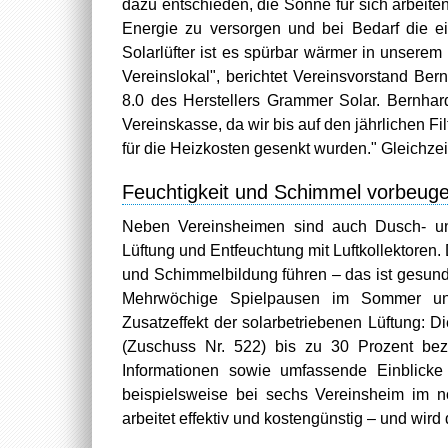
dazu entschieden, die Sonne für sich arbeite
Energie zu versorgen und bei Bedarf die ei
Solarlüfter ist es spürbar wärmer in unserem
Vereinslokal", berichtet Vereinsvorstand Be
8.0 des Herstellers Grammer Solar. Bernhard
Vereinskasse, da wir bis auf den jährlichen 
für die Heizkosten gesenkt wurden." Gleichzeit
Feuchtigkeit und Schimmel vorbeug
Neben Vereinsheimen sind auch Dusch- und 
Lüftung und Entfeuchtung mit Luftkollektoren.
und Schimmelbildung führen – das ist gesun
Mehrwöchige Spielpausen im Sommer und
Zusatzeffekt der solarbetriebenen Lüftung:
(Zuschuss Nr. 522) bis zu 30 Prozent be
Informationen sowie umfassende Einblicke 
beispielsweise bei sechs Vereinsheim im no
arbeitet effektiv und kostengünstig – und wir