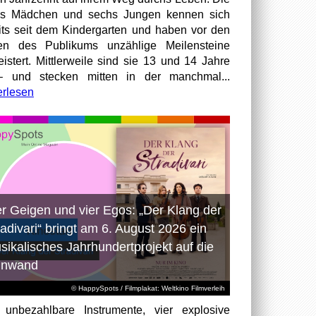
hs Mädchen und sechs Jungen kennen sich
its seit dem Kindergarten und haben vor den
en des Publikums unzählige Meilensteine
istert. Mittlerweile sind sie 13 und 14 Jahre
– und stecken mitten in der manchmal...
erlesen
er Geigen und vier Egos: „Der Klang der
radivari“ bringt am 6. August 2026 ein
sikalisches Jahrhundertprojekt auf die
inwand
© HappySpots / Filmplakat: Weltkino Filmverleih
 unbezahlbare Instrumente, vier explosive