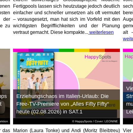
enen
Fertigpools lassen sich heutzutage jedoch deutlich
sec
sten
einfacher und schneller umsetzen als oft vermutet
bere
 der
– vorausgesetzt, man hat sich im Vorfeld mit den
Aug
ne zu
wichtigsten Begrifflichkeiten und der Planung
geme
vertraut gemacht. Diese kompakte...
weiterlesen
alt 
weit
Vi
pps
Erziehungschaos im Italien-Urlaub: Die
St
t
Free-TV-Premiere von „Alles Fifty Fifty“
mu
heute (02.08.2026) in SAT.1
Le
ktion
© HappySpots / Cover: LEONINE
r das
Marion (Laura Tonke) und Andi (Moritz Bleibtreu)
Vier