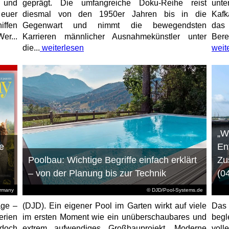
e und
geprägt. Die umfangreiche Doku-Reihe reist
unt
 euer
diesmal von den 1950er Jahren bis in die
Kafk
iffen
Gegenwart und nimmt die bewegendsten
das 
er...
Karrieren männlicher Ausnahmekünstler unter
Bere
die...
weiterlesen
weit
„W
e
En
Poolbau: Wichtige Begriffe einfach erklärt
Zu
– von der Planung bis zur Technik
(0
ermany
© DJD/Pool-Systems.de
age –
(DJD). Ein eigener Pool im Garten wirkt auf viele
Das
erien
im ersten Moment wie ein unüberschaubares und
begl
jedoch
extrem aufwendiges Großbauprojekt. Moderne
voll