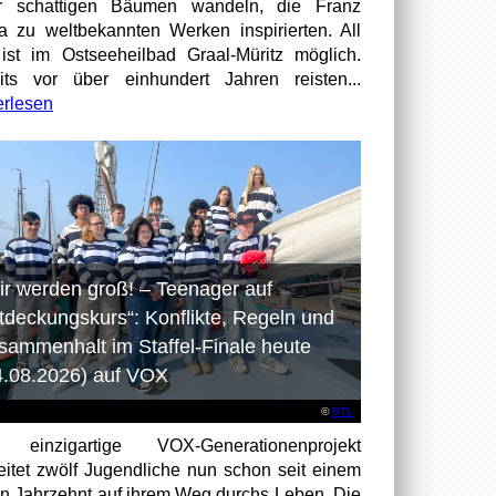
er schattigen Bäumen wandeln, die Franz
a zu weltbekannten Werken inspirierten. All
ist im Ostseeheilbad Graal-Müritz möglich.
its vor über einhundert Jahren reisten...
erlesen
ir werden groß! – Teenager auf
tdeckungskurs“: Konflikte, Regeln und
sammenhalt im Staffel-Finale heute
4.08.2026) auf VOX
©
RTL
 einzigartige VOX-Generationenprojekt
eitet zwölf Jugendliche nun schon seit einem
en Jahrzehnt auf ihrem Weg durchs Leben. Die