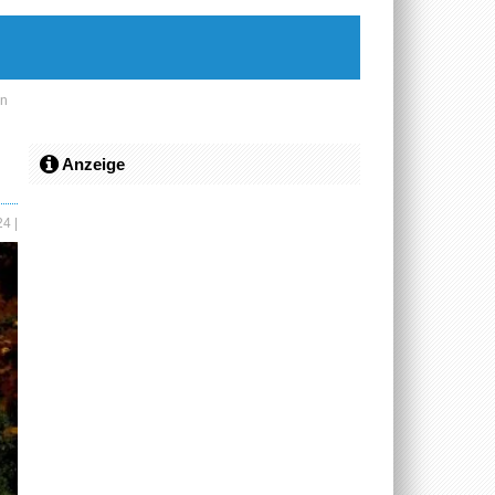
en
Anzeige
024
|