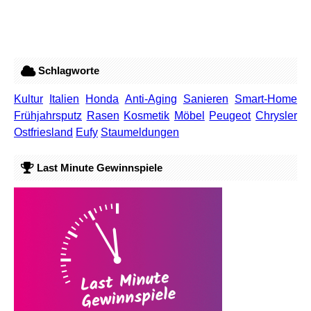
Schlagworte
Kultur
Italien
Honda
Anti-Aging
Sanieren
Smart-Home
Frühjahrsputz
Rasen
Kosmetik
Möbel
Peugeot
Chrysler
Ostfriesland
Eufy
Staumeldungen
Last Minute Gewinnspiele