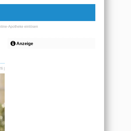
nline-Apotheke einlösen
Anzeige
026
|