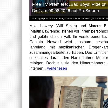
Free-TV-Premiere: „Bad Boys: Ride or
Die“ am 09.08.2026 auf ProSieben
© HappySpots / Cover: Sony Pictures Entertainment (PLAION PIC
Mike Lowrey (Will Smith) und Marcus Bu
(Martin Lawrence) stehen vor ihrem persönlic
und gefährlichsten Fall. Ihr verstorbener Ex
Captain Howard wird posthum beschuld
jahrelang mit mexikanischen Drogenkart
zusammengearbeitet zu haben. Das Ermittle
setzt alles daran, den Namen ihres Mento
reinigen. Doch als sie den Hintermännern 
internen...
weiterlesen