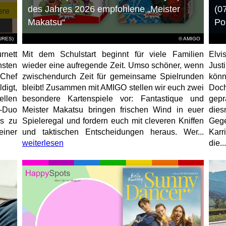
des Jahres 2026 empfohlene „Meister
(0
Makatsu“
Po
TURES)
© AMIGO
rnett
Mit dem Schulstart beginnt für viele Familien
Elvi
hsten
wieder eine aufregende Zeit. Umso schöner, wenn
Just
-Chef
zwischendurch Zeit für gemeinsame Spielrunden
könn
igt,
bleibt! Zusammen mit AMIGO stellen wir euch zwei
Doc
ellen
besondere Kartenspiele vor: Fantastique und
gep
r-Duo
Meister Makatsu bringen frischen Wind in euer
die
rs zu
Spieleregal und fordern euch mit cleveren Kniffen
Geg
einer
und taktischen Entscheidungen heraus. Wer...
Karr
weiterlesen
die...