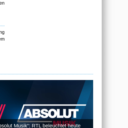
en
ng
uem
bsolut Musik“: RTL beleuchtet heute