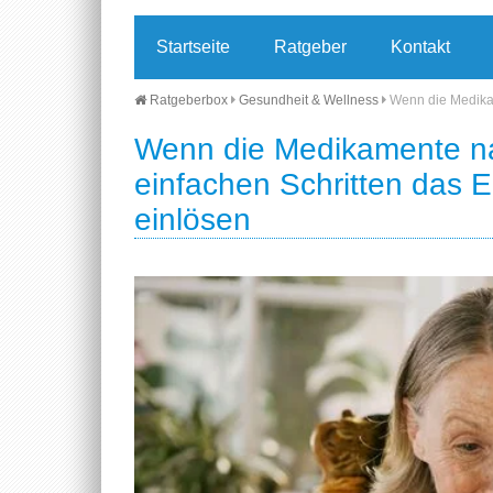
Startseite
Ratgeber
Kontakt
Ratgeberbox
Gesundheit & Wellness
Wenn die Medikam
Wenn die Medikamente na
einfachen Schritten das 
einlösen