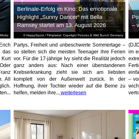
Berlinale-Erfolg im Kino: Das emotionale
Highlight „Sunny Dancer“ mit Bella
Po
Ramsey startet am 13. August 2026
– 
Müritz
© HappySpots / Filmplakat: Capelight Pictures & Wild Bunch Germany
Erich
Partys, Freiheit und unbeschwerte Sommertage –
(DJD
 das
so stellen sich die meisten Teenager ihre Ferien
im e
 Kurt
vor. Für die 17-jährige Ivy sieht die Realität jedoch
ext
 Oder
ganz anders aus: Nach einer überstandenen
Fert
ranz
Krebserkrankung zieht sie sich am liebsten
einf
. All
komplett von der Außenwelt zurück. In der
– vo
lich.
Hoffnung, ihrer Tochter wieder auf die Beine zu
wich
en...
helfen, melden ihre...
weiterlesen
vert