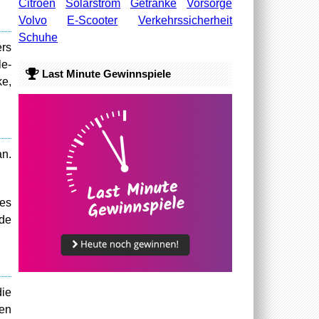
Citroën
Solarstrom
Getränke
Vorsorge
Volvo
E-Scooter
Verkehrssicherheit
Schuhe
ers
le-
Last Minute Gewinnspiele
ke,
an.
des
nde
die
en