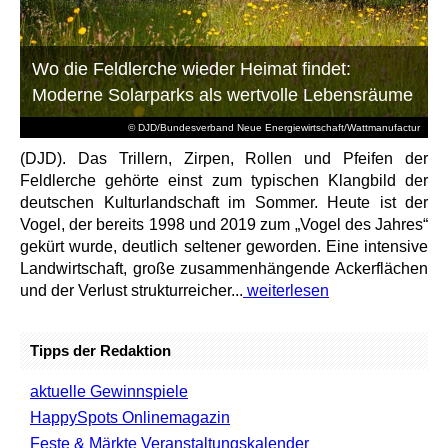
Wo die Feldlerche wieder Heimat findet:
Moderne Solarparks als wertvolle Lebensräume
© DJD/Bundesverband Neue Energiewirtschaft/Wattmanufactur
(DJD). Das Trillern, Zirpen, Rollen und Pfeifen der
Feldlerche gehörte einst zum typischen Klangbild der
deutschen Kulturlandschaft im Sommer. Heute ist der
Vogel, der bereits 1998 und 2019 zum „Vogel des Jahres“
gekürt wurde, deutlich seltener geworden. Eine intensive
Landwirtschaft, große zusammenhängende Ackerflächen
und der Verlust strukturreicher...
weiterlesen
Tipps der Redaktion
aktuelle Gewinnspiele
HappySpots Onlinemagazin
Feste & Märkte Veranstaltungskalender