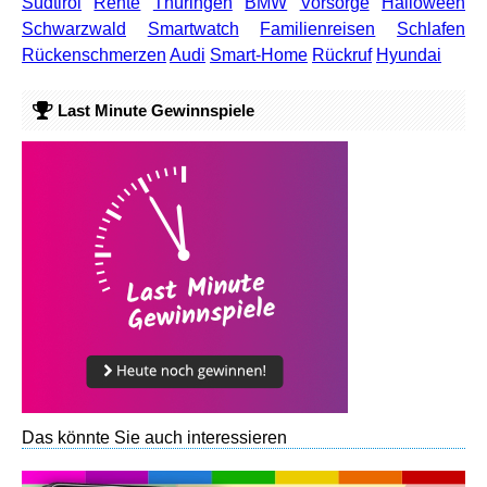
Südtirol
Rente
Thüringen
BMW
Vorsorge
Halloween
Schwarzwald
Smartwatch
Familienreisen
Schlafen
Rückenschmerzen
Audi
Smart-Home
Rückruf
Hyundai
Last Minute Gewinnspiele
Das könnte Sie auch interessieren