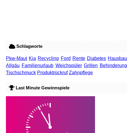
Schlagworte
Pkw-Maut
Kia
Recycling
Ford
Rente
Diabetes
Hausbau
Allgäu
Familienurlaub
Weichspüler
Grillen
Behinderung
Tischschmuck
Produktrückruf
Zahnpflege
Last Minute Gewinnspiele