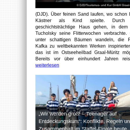
© DJD/Tourismus- und Kur GmbH Graal-
(DJD). Über feinen Sand laufen, wo schon 
Kästner als Kind spielte. Durch
geschichtsträchtige Haus gehen, in dem
Tucholsky seine Flitterwochen verbrachte.
unter schattigen Bäumen wandeln, die F
Kafka zu weltbekannten Werken inspirierten
das ist im Ostseeheilbad Graal-Müritz mög
Bereits vor über einhundert Jahren reist
weiterlesen
„Wir werden groß! – Teenager auf
Entdeckungskurs“: Konflikte, Regeln u
Zusammenhalt im Staffel-Finale heute