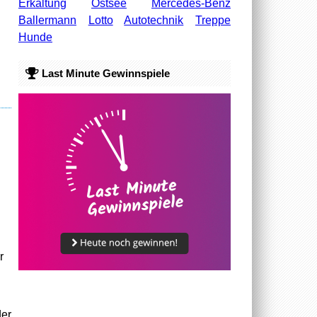
Erkältung
Ostsee
Mercedes-Benz
Ballermann
Lotto
Autotechnik
Treppe
Hunde
Last Minute Gewinnspiele
r
der