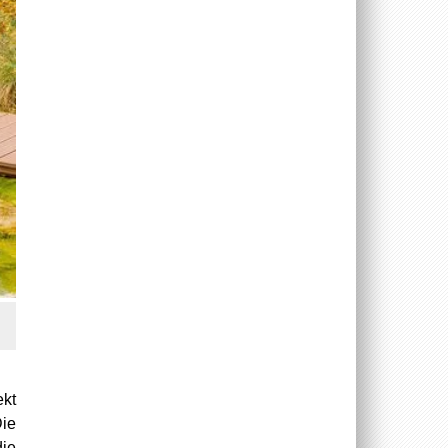
ekt
ie
die