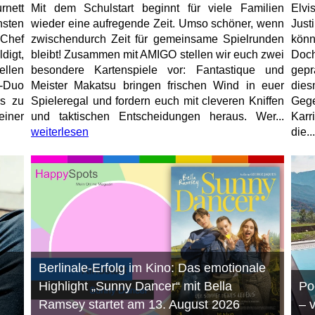
rnett
Mit dem Schulstart beginnt für viele Familien
Elvi
hsten
wieder eine aufregende Zeit. Umso schöner, wenn
Just
-Chef
zwischendurch Zeit für gemeinsame Spielrunden
könn
igt,
bleibt! Zusammen mit AMIGO stellen wir euch zwei
Doc
ellen
besondere Kartenspiele vor: Fantastique und
gep
r-Duo
Meister Makatsu bringen frischen Wind in euer
die
rs zu
Spieleregal und fordern euch mit cleveren Kniffen
Geg
einer
und taktischen Entscheidungen heraus. Wer...
Karr
weiterlesen
die...
Berlinale-Erfolg im Kino: Das emotionale
Highlight „Sunny Dancer“ mit Bella
Po
Ramsey startet am 13. August 2026
– 