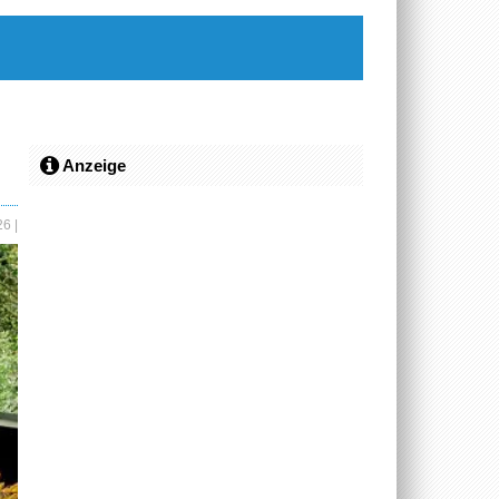
Anzeige
026
|