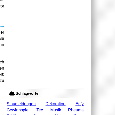
vor
ser
ale
 in
ich
den
rt:
 zu
Schlagworte
Staumeldungen
Dekoration
Eufy
Gewinnspiel
Tee
Musik
Rheuma