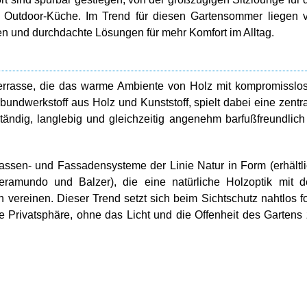
 Outdoor-Küche. Im Trend für diesen Gartensommer liegen 
ien und durchdachte Lösungen für mehr Komfort im Alltag.
 Terrasse, die das warme Ambiente von Holz mit kompromisslo
bundwerkstoff aus Holz und Kunststoff, spielt dabei eine zentr
ständig, langlebig und gleichzeitig angenehm barfußfreundlich
assen- und Fassadensysteme der Linie Natur in Form (erhältl
eramundo und Balzer), die eine natürliche Holzoptik mit 
 vereinen. Dieser Trend setzt sich beim Sichtschutz nahtlos fo
e Privatsphäre, ohne das Licht und die Offenheit des Gartens