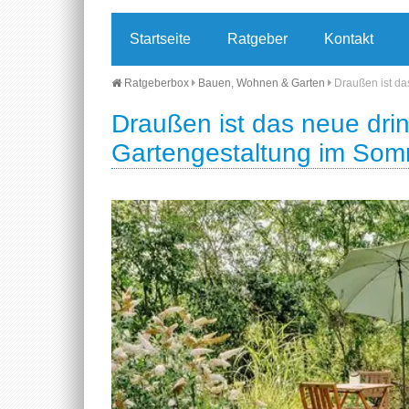
Startseite
Ratgeber
Kontakt
Ratgeberbox
Bauen, Wohnen & Garten
Draußen ist da
Draußen ist das neue dri
Gartengestaltung im So