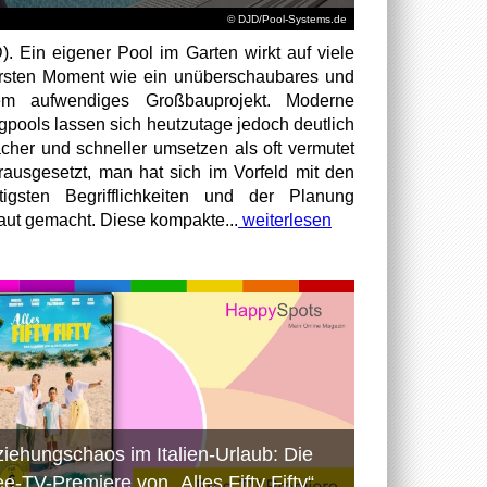
© DJD/Pool-Systems.de
). Ein eigener Pool im Garten wirkt auf viele
rsten Moment wie ein unüberschaubares und
rem aufwendiges Großbauprojekt. Moderne
igpools lassen sich heutzutage jedoch deutlich
acher und schneller umsetzen als oft vermutet
rausgesetzt, man hat sich im Vorfeld mit den
tigsten Begrifflichkeiten und der Planung
raut gemacht. Diese kompakte...
weiterlesen
ziehungschaos im Italien-Urlaub: Die
ee-TV-Premiere von „Alles Fifty Fifty“