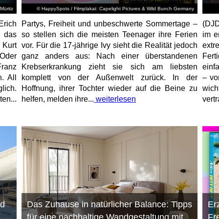
Müritz
© HappySpots / Filmplakat: Capelight Pictures & Wild Bunch Germany
Erich
Partys, Freiheit und unbeschwerte Sommertage –
(DJD
 das
so stellen sich die meisten Teenager ihre Ferien
im e
 Kurt
vor. Für die 17-jährige Ivy sieht die Realität jedoch
ext
 Oder
ganz anders aus: Nach einer überstandenen
Fert
ranz
Krebserkrankung zieht sie sich am liebsten
einf
. All
komplett von der Außenwelt zurück. In der
– vo
lich.
Hoffnung, ihrer Tochter wieder auf die Beine zu
wich
en...
helfen, melden ihre...
weiterlesen
vert
nd
Das Zuhause in natürlicher Balance: Tipps
Er
für eine nachhaltige Wandgestaltung mit
Fr