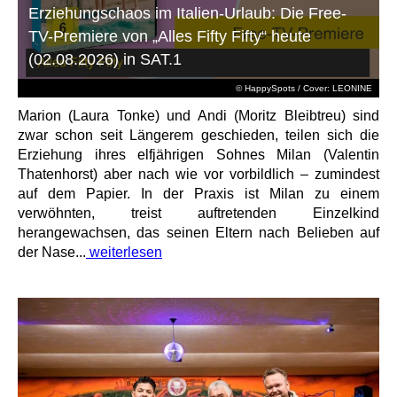
Erziehungschaos im Italien-Urlaub: Die Free-
TV-Premiere von „Alles Fifty Fifty“ heute
(02.08.2026) in SAT.1
© HappySpots / Cover: LEONINE
Marion (Laura Tonke) und Andi (Moritz Bleibtreu) sind
zwar schon seit Längerem geschieden, teilen sich die
Erziehung ihres elfjährigen Sohnes Milan (Valentin
Thatenhorst) aber nach wie vor vorbildlich – zumindest
auf dem Papier. In der Praxis ist Milan zu einem
verwöhnten, treist auftretenden Einzelkind
herangewachsen, das seinen Eltern nach Belieben auf
der Nase...
weiterlesen