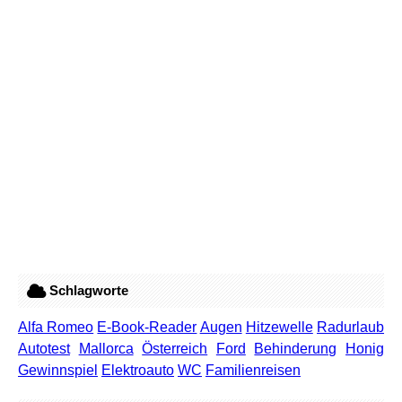
Schlagworte
Alfa Romeo
E-Book-Reader
Augen
Hitzewelle
Radurlaub
Autotest
Mallorca
Österreich
Ford
Behinderung
Honig
Gewinnspiel
Elektroauto
WC
Familienreisen