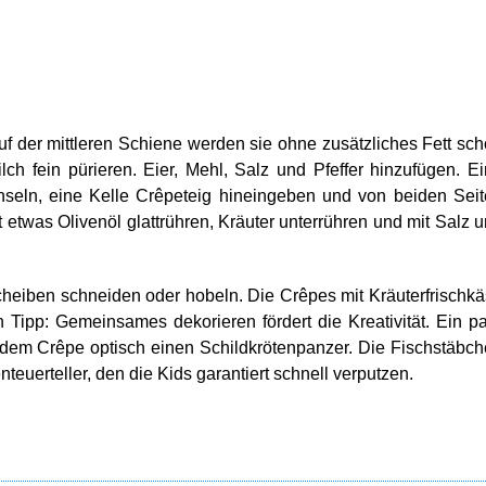
f der mittleren Schiene werden sie ohne zusätzliches Fett sc
ilch fein pürieren. Eier, Mehl, Salz und Pfeffer hinzufügen. E
nseln, eine Kelle Crêpeteig hineingeben und von beiden Sei
 etwas Olivenöl glattrühren, Kräuter unterrühren und mit Salz 
eiben schneiden oder hobeln. Die Crêpes mit Kräuterfrischk
 Tipp: Gemeinsames dekorieren fördert die Kreativität. Ein p
dem Crêpe optisch einen Schildkrötenpanzer. Die Fischstäbc
nteuerteller, den die Kids garantiert schnell verputzen.