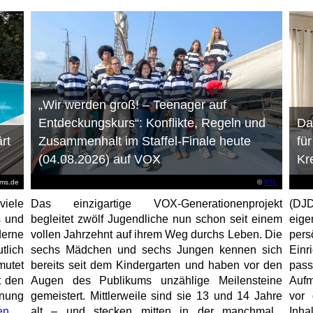
„Wir werden groß! – Teenager auf
Entdeckungskurs“: Konflikte, Regeln und
Da
rt
Zusammenhalt im Staffel-Finale heute
fü
(04.08.2026) auf VOX
Kr
ems.de
©
RTL
viele
Das einzigartige VOX-Generationenprojekt
(DJD
s und
begleitet zwölf Jugendliche nun schon seit einem
eig
erne
vollen Jahrzehnt auf ihrem Weg durchs Leben. Die
per
tlich
sechs Mädchen und sechs Jungen kennen sich
Ein
mutet
bereits seit dem Kindergarten und haben vor den
pas
t den
Augen des Publikums unzählige Meilensteine
Aufm
anung
gemeistert. Mittlerweile sind sie 13 und 14 Jahre
vor 
en
alt – und stecken mitten in der manchmal...
Inha