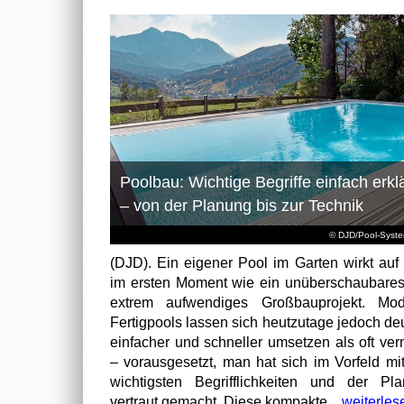
Poolbau: Wichtige Begriffe einfach erklä
– von der Planung bis zur Technik
© DJD/Pool-Syst
(DJD). Ein eigener Pool im Garten wirkt auf 
im ersten Moment wie ein unüberschaubare
extrem aufwendiges Großbauprojekt. Mod
Fertigpools lassen sich heutzutage jedoch deu
einfacher und schneller umsetzen als oft ver
– vorausgesetzt, man hat sich im Vorfeld mi
wichtigsten Begrifflichkeiten und der Pl
vertraut gemacht. Diese kompakte...
weiterles