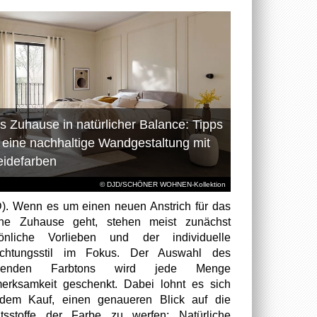
s Zuhause in natürlicher Balance: Tipps
r eine nachhaltige Wandgestaltung mit
eidefarben
© DJD/SCHÖNER WOHNEN-Kollektion
). Wenn es um einen neuen Anstrich für das
ene Zuhause geht, stehen meist zunächst
sönliche Vorlieben und der individuelle
richtungsstil im Fokus. Der Auswahl des
senden Farbtons wird jede Menge
erksamkeit geschenkt. Dabei lohnt es sich
dem Kauf, einen genaueren Blick auf die
ltsstoffe der Farbe zu werfen: Natürliche