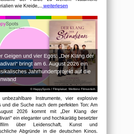
ialien wie Kreide,...
weiterlesen
er Geigen und vier Egos: „Der Klang der
radivari“ bringt am 6. August 2026 ein
sikalisches Jahrhundertprojekt auf die
inwand
© HappySpots / Filmplakat: Weltkino Filmverleih
 unbezahlbare Instrumente, vier explosive
 und die Suche nach dem perfekten Ton: Am
August 2026 kommt mit „Der Klang der
divari“ ein eleganter und hochkarätig besetzter
elfilm über Leidenschaft, Kunst und
chliche Abgründe in die deutschen Kinos.