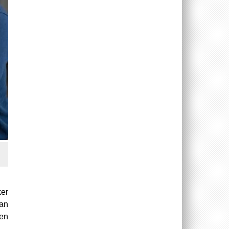
ker
lan
gen