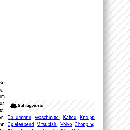
 So
igt
 im
 es
Schlagworte
tel
Ballermann
Waschmittel
Kaffee
Kneipp
en,
Spieleabend
Mitsubishi
Volvo
Shopping
ann