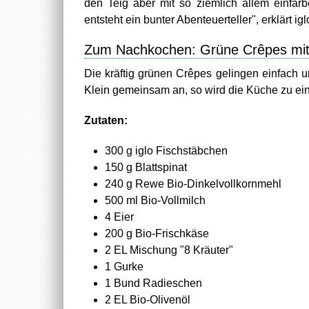
den Teig aber mit so ziemlich allem einfär
entsteht ein bunter Abenteuerteller", erklärt
Zum Nachkochen: Grüne Crêpes mit
Die kräftig grünen Crêpes gelingen einfach
Klein gemeinsam an, so wird die Küche zu ei
Zutaten:
300 g iglo Fischstäbchen
150 g Blattspinat
240 g Rewe Bio-Dinkelvollkornmehl
500 ml Bio-Vollmilch
4 Eier
200 g Bio-Frischkäse
2 EL Mischung "8 Kräuter"
1 Gurke
1 Bund Radieschen
2 EL Bio-Olivenöl