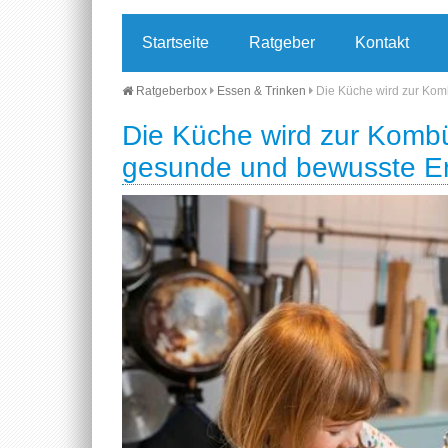
Startseite
Ratgeber
Kontakt
Ratgeberbox
Essen & Trinken
Die Küche wird zur Kom
Die Küche wird zur Kombü
gesunde und bewusste E