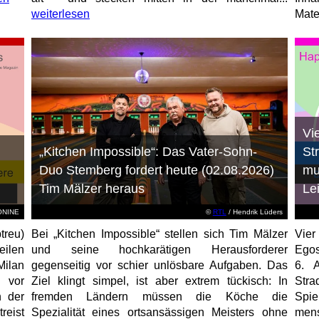
weiterlesen
Mater
Vi
„Kitchen Impossible“: Das Vater-Sohn-
St
Duo Stemberg fordert heute (02.08.2026)
mu
Tim Mälzer heraus
Le
EONINE
©
RTL
/ Hendrik Lüders
treu)
Bei „Kitchen Impossible“ stellen sich Tim Mälzer
Vier
eilen
und seine hochkarätigen Herausforderer
Egos
Milan
gegenseitig vor schier unlösbare Aufgaben. Das
6. 
 vor
Ziel klingt simpel, ist aber extrem tückisch: In
Stra
n der
fremden Ländern müssen die Köche die
Spi
reist
Spezialität eines ortsansässigen Meisters ohne
mens