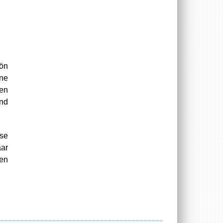
hön
ine
ten
und
äse
aar
hen