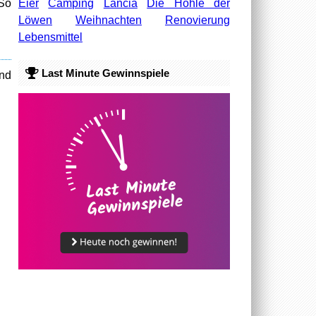
Eier
Camping
Lancia
Die Höhle der
 So
Löwen
Weihnachten
Renovierung
Lebensmittel
Last Minute Gewinnspiele
und