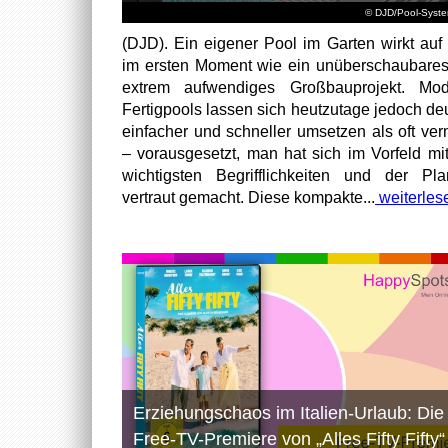
© DJD/Pool-Syst
(DJD). Ein eigener Pool im Garten wirkt auf 
im ersten Moment wie ein unüberschaubare
extrem aufwendiges Großbauprojekt. Mod
Fertigpools lassen sich heutzutage jedoch deu
einfacher und schneller umsetzen als oft ver
– vorausgesetzt, man hat sich im Vorfeld mi
wichtigsten Begrifflichkeiten und der Pl
vertraut gemacht. Diese kompakte...
weiterles
Erziehungschaos im Italien-Urlaub: Die
Free-TV-Premiere von „Alles Fifty Fifty“