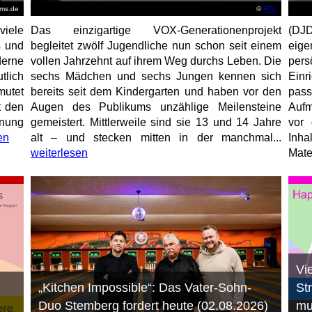
ems.de
©
RTL
viele
Das einzigartige VOX-Generationenprojekt
(DJD
s und
begleitet zwölf Jugendliche nun schon seit einem
eig
erne
vollen Jahrzehnt auf ihrem Weg durchs Leben. Die
per
tlich
sechs Mädchen und sechs Jungen kennen sich
Ein
mutet
bereits seit dem Kindergarten und haben vor den
pas
t den
Augen des Publikums unzählige Meilensteine
Aufm
anung
gemeistert. Mittlerweile sind sie 13 und 14 Jahre
vor 
en
alt – und stecken mitten in der manchmal...
Inha
weiterlesen
Mater
Vi
„Kitchen Impossible“: Das Vater-Sohn-
St
Duo Stemberg fordert heute (02.08.2026)
mu