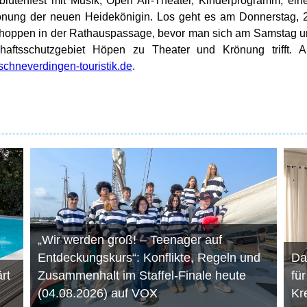
lütenfest mit Musik, Open Air-Theater, Kinderprogramm, ei
ung der neuen Heidekönigin. Los geht es am Donnerstag, 2
hoppen in der Rathauspassage, bevor man sich am Samstag 
aftsschutzgebiet Höpen zu Theater und Krönung trifft. Al
chneverdingen-touristik.de
.
„Wir werden groß! – Teenager auf
Entdeckungskurs“: Konflikte, Regeln und
Da
rt
Zusammenhalt im Staffel-Finale heute
fü
(04.08.2026) auf VOX
Kr