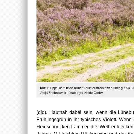
Kultur-Tipp: Die "Heide-Kunst-Tour" erstreckt sich über gut 54 
© djd/Erlebniswelt Lüneburger Heide GmbH
(djd). Hautnah dabei sein, wenn die Lünebu
Frühlingsgrün in ihr typisches Violett. We
Heidschnucken-Lämmer die Welt entdecken. 
Jahres. Mit leichtem Rückenwind und der Son