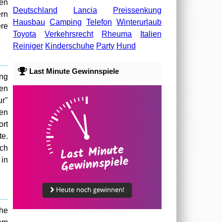
ren
Deutschland
Lancia
Preissenkung
ern
Hausbau
Camping
Telefon
Winterurlaub
re
Toyota
Verkehrsrecht
Rheuma
Italien
Reiniger
Kinderschuhe
Party
Hund
Last Minute Gewinnspiele
ung
hen
ur"
een
ort
te.
och
 in
che