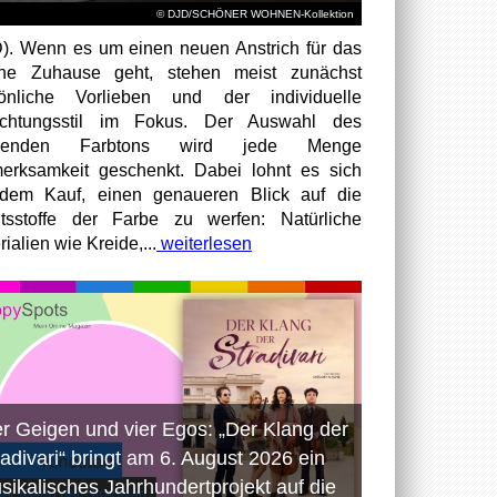
© DJD/SCHÖNER WOHNEN-Kollektion
). Wenn es um einen neuen Anstrich für das
ene Zuhause geht, stehen meist zunächst
sönliche Vorlieben und der individuelle
richtungsstil im Fokus. Der Auswahl des
senden Farbtons wird jede Menge
erksamkeit geschenkt. Dabei lohnt es sich
dem Kauf, einen genaueren Blick auf die
ltsstoffe der Farbe zu werfen: Natürliche
ialien wie Kreide,...
weiterlesen
er Geigen und vier Egos: „Der Klang der
radivari“ bringt am 6. August 2026 ein
sikalisches Jahrhundertprojekt auf die