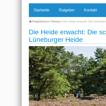
Startseite
Ratgeber
Kontakt
Ratgeberbox
Reisen
Die Heide erwacht: Die schönste
Die Heide erwacht: Die s
Lüneburger Heide