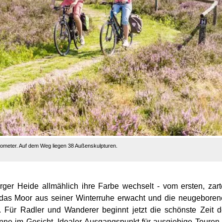
Kilometer. Auf dem Weg liegen 38 Außenskulpturen.
rger Heide allmählich ihre Farbe wechselt - vom ersten, zar
nn das Moor aus seiner Winterruhe erwacht und die neugebore
Für Radler und Wanderer beginnt jetzt die schönste Zeit 
ne im Gesicht. Idealer Ausgangspunkt für ausgiebige Touren 