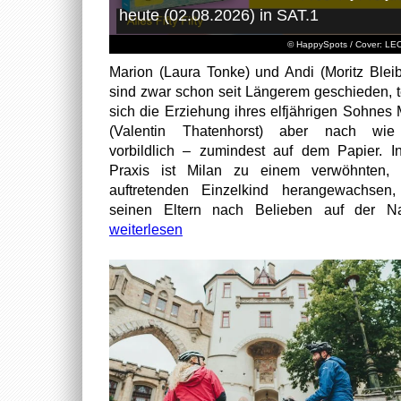
heute (02.08.2026) in SAT.1
© HappySpots / Cover: L
Marion (Laura Tonke) und Andi (Moritz Bleib
sind zwar schon seit Längerem geschieden, t
sich die Erziehung ihres elfjährigen Sohnes 
(Valentin Thatenhorst) aber nach wie
vorbildlich – zumindest auf dem Papier. I
Praxis ist Milan zu einem verwöhnten, t
auftretenden Einzelkind herangewachsen
seinen Eltern nach Belieben auf der Na
weiterlesen