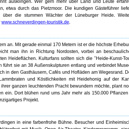
annt ausklingen. Wer gern mehr über Land und Leute erfah
an, etwa durch das Pietzmoor. Die kundigen Gästeführer lief
l über die stummen Wächter der Lüneburger Heide. Weite
r
www.schneverdingen-touristik.de
.
ern an. Mit gerade einmal 170 Metern ist er die höchste Erheb
icht man ihn in Richtung Nordosten, vorbei an beschaulic
en Heideflächen. Kulturfans sollten sich die "Heide-Kunst-To
rn führt sie an 38 Außenskulpturen entlang und verbindet Mus
sich in den Gasthäusern, Cafés und Hofläden am Wegesrand. D
 Lammbraten und Köstlichkeiten mit Heidehonig auf der Kar
n ihrer ganzen leuchtenden Pracht bewundern möchte, plant n
n ein. Dort blühen rund ums Jahr mehr als 150.000 Pflanzen
zigartiges Projekt.
rdingen in eine farbenfrohe Bühne. Besucher und Einheimis