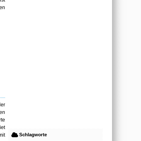
den
er
gen
rte
iet
Schlagworte
mit