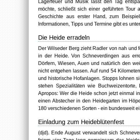
Lagerfeuer und Musik lässt den Tag entsp
möchte, schließt sich einer geführten Tour 
Geschichte aus erster Hand, zum Beispie
Informationen, Tipps und Termine gibt es unte
Die Heide erradeln
Der Wilseder Berg zieht Radler von nah und f
in der Heide. Von Schneverdingen aus erre
Dörfern, Wiesen, Auen und natürlich den weit
nicht entgehen lassen. Auf rund 54 Kilomete
und historische Hofanlagen. Stopps lohnen 
stehen Spezialitäten wie Buchweizentorte,
Apropos: Wer die Heide schon jetzt einmal i
einen Abstecher in den Heidegarten im Höpe
180 verschiedenen Sorten - ein bundesweit ein
Einladung zum Heideblütenfest
(djd). Ende August verwandelt sich Schneve