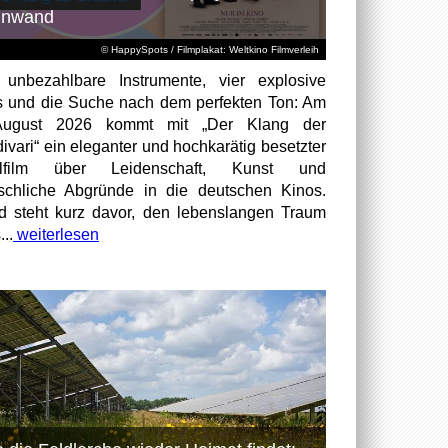
inwand
© HappySpots / Filmplakat: Weltkino Filmverleih
 unbezahlbare Instrumente, vier explosive
 und die Suche nach dem perfekten Ton: Am
August 2026 kommt mit „Der Klang der
divari“ ein eleganter und hochkarätig besetzter
elfilm über Leidenschaft, Kunst und
chliche Abgründe in die deutschen Kinos.
id steht kurz davor, den lebenslangen Traum
...
weiterlesen