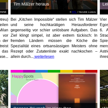
Tim Mälzer heraus
Le
EONINE
©
RTL
/ Hendrik Lüders
treu)
Bei „Kitchen Impossible“ stellen sich Tim Mälzer
Vier
eilen
und seine hochkarätigen Herausforderer
Egos
Milan
gegenseitig vor schier unlösbare Aufgaben. Das
6. 
 vor
Ziel klingt simpel, ist aber extrem tückisch: In
Stra
n der
fremden Ländern müssen die Köche die
Spi
reist
Spezialität eines ortsansässigen Meisters ohne
mens
, das
Rezept oder Zutatenliste exakt nachkochen –
Astr
se...
allein durch...
weiterlesen
ihres