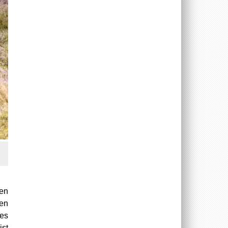
ten
nen
des
ist